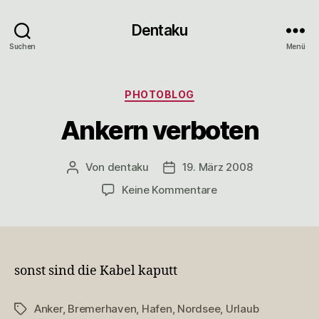
Dentaku
Suchen
Menü
Kategorien
PHOTOBLOG
Ankern verboten
Von
dentaku
19. März 2008
Beitragsautor
Veröffentlichungsdatum
zu
Keine Kommentare
Ankern
verboten
sonst sind die Kabel kaputt
Anker
,
Bremerhaven
,
Hafen
,
Nordsee
,
Urlaub
Schlagwörter