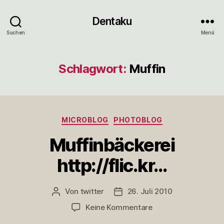
Dentaku
Suchen
Menü
Schlagwort:
Muffin
Kategorien
MICROBLOG
PHOTOBLOG
Muffinbäckerei
http://flic.kr…
Von
twitter
26. Juli 2010
Beitragsautor
Veröffentlichungsdatum
zu
Keine Kommentare
Muffinbäckerei