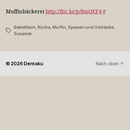
http://flic.kr…
Muffinbäckerei
http://flic.kr/p/8mQEF4
#
Bebelheim
,
Küche
,
Muffin
,
Speisen und Getränke
,
Schlagwörter
Susanne
© 2026
Dentaku
Nach oben
↑