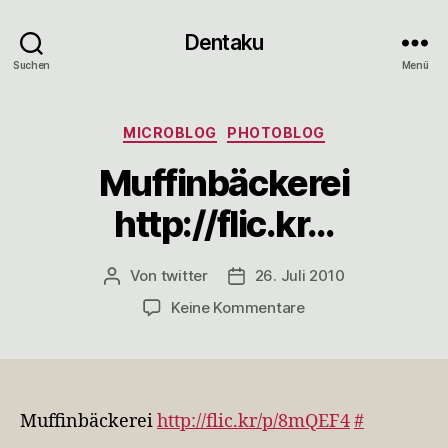
Dentaku
Suchen
Menü
Kategorien
MICROBLOG
PHOTOBLOG
Muffinbäckerei
http://flic.kr…
Von
twitter
26. Juli 2010
Beitragsautor
Veröffentlichungsdatum
zu
Keine Kommentare
Muffinbäckerei
http://flic.kr…
Muffinbäckerei
http://flic.kr/p/8mQEF4
#