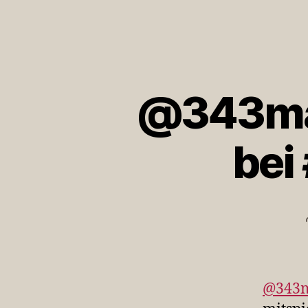
@343max
bei
@343