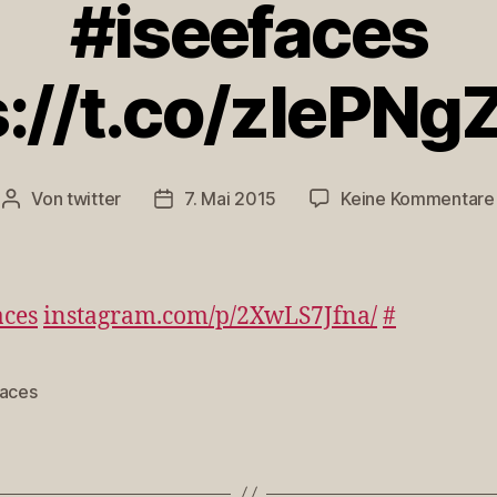
#iseefaces
s://t.co/zIePN
Von
twitter
7. Mai 2015
Keine Kommentare
Beitragsautor
Veröffentlichungsdatum
aces
instagram.com/p/2XwLS7Jfna/
#
faces
rter