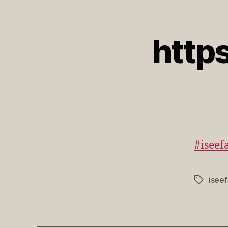
http
#iseef
isee
Schlagwö