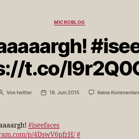
Kategorien
MICROBLOG
aaaargh! #ise
s://t.co/I9r2Q
Von
twitter
18. Juni 2015
Keine Kommentar
Beitragsautor
Veröffentlichungsdatum
aaaargh!
#iseefaces
gram.com/p/4DswV6pfrH/
#