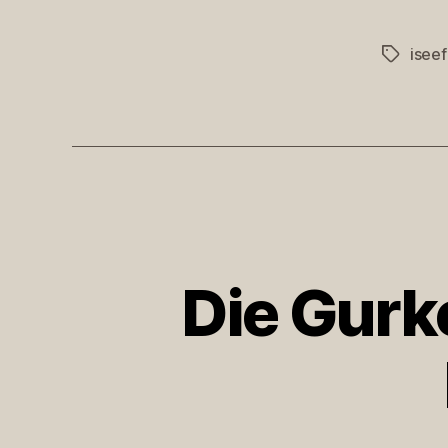
isee
Schlagwö
Die Gurke