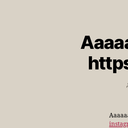
Aaaaa
http
Aaaaa
insta