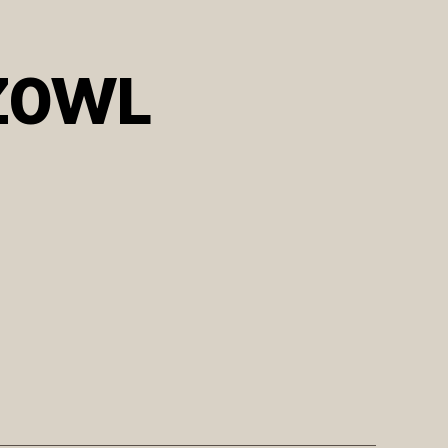
gZ0WL
zu
#iseefaces
https://t.co/zIePNgZ0WL