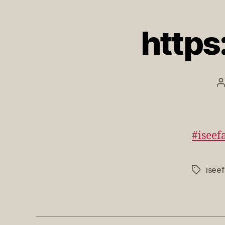
http
B
#iseef
isee
Schlagwö