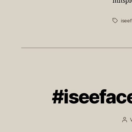
mitspi
isee
Schlagwö
#iseeface
Bei