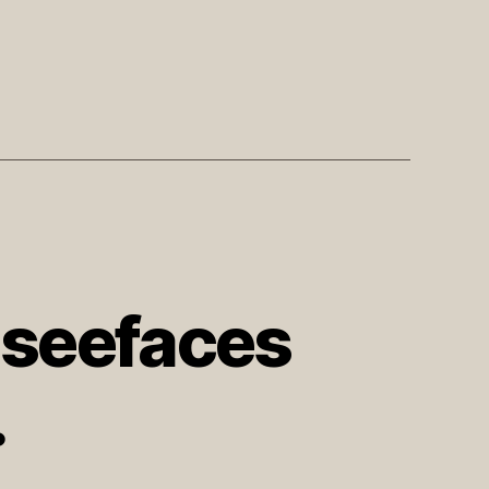
#iseefaces
…