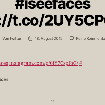
#iseefaces
s://t.co/2UY5C
Von
twitter
18. August 2015
Keine Kommenta
eitragsautor
Veröffentlichungsdatum
aces
instagram.com/p/6iY7CspfoG/
#
faces
rter