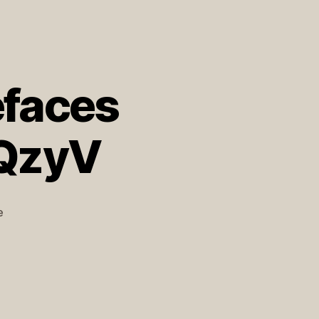
efaces
0QzyV
zu
e
Aaaaaaaaargh!
#iseefaces
https://t.co/I9r2Q0QzyV