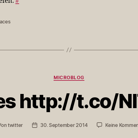
elen.
#
faces
rter
Kategorien
MICROBLOG
s http://t.co/
Von
twitter
30. September 2014
Keine Kommen
tragsautor
Veröffentlichungsdatum