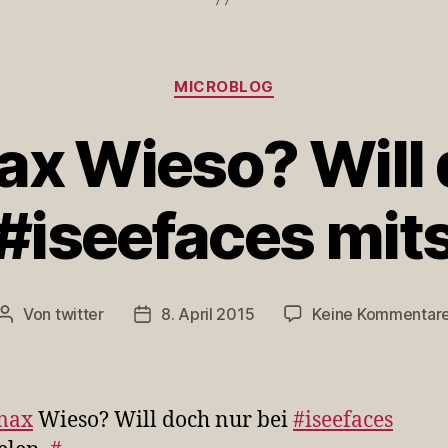
Kategorien
MICROBLOG
 Wieso? Will 
 #iseefaces mit
Von
twitter
8. April 2015
Keine Kommentar
Beitragsautor
Veröffentlichungsdatum
max
Wieso? Will doch nur bei
#iseefaces