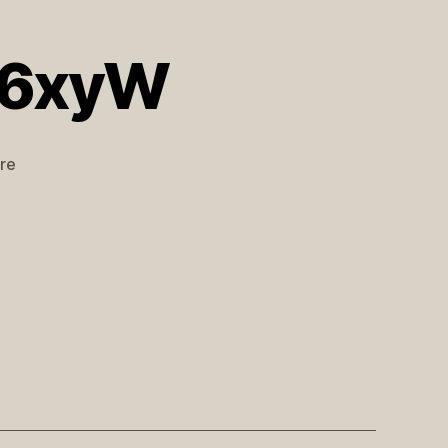
P6xyW
zu
re
#iseefaces
https://t.co/2UY5CP6xyW