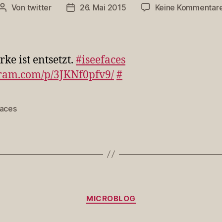
Von
twitter
26. Mai 2015
Keine Kommentar
Beitragsautor
Veröffentlichungsdatum
rke ist entsetzt.
#iseefaces
ram.com/p/3JKNf0pfv9/
#
faces
rter
Kategorien
MICROBLOG