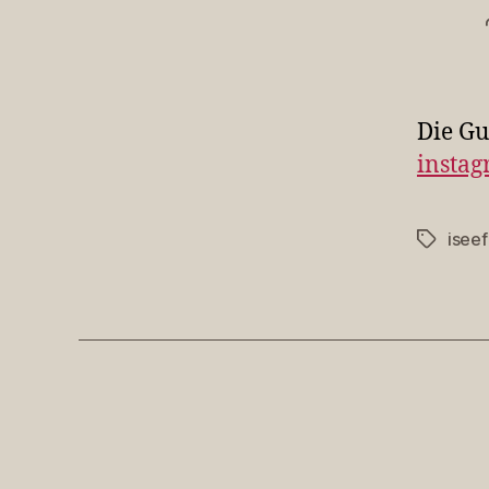
Die Gu
instag
isee
Schlagwö