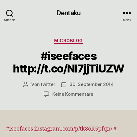
Dentaku
Suchen
Menü
Kategorien
MICROBLOG
#iseefaces
http://t.co/NI7jjTiUZW
Von
twitter
30. September 2014
Beitragsautor
Veröffentlichungsdatum
zu
Keine Kommentare
#iseefaces
http://t.co/NI7jjTiU
#iseefaces
instagram.com/p/tk8oK5pfqn/
#