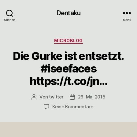
Dentaku
Suchen
Menü
Kategorien
MICROBLOG
Die Gurke ist entsetzt.
#iseefaces
https://t.co/jn…
Von
twitter
26. Mai 2015
Beitragsautor
Veröffentlichungsdatum
zu
Keine Kommentare
Die
Gurke
ist
entsetzt.