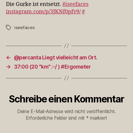
#iseefaces
Die Gurke ist entsetzt.
#iseefaces
https://t.co/jn…
instagram.com/p/3JKNf0pfv9/
#
iseefaces
Schlagwörter
←
@percanta Liegt vielleicht am Ort.
→
37:00 (20 “km” :-/ ) #Ergometer
Schreibe einen Kommentar
Deine E-Mail-Adresse wird nicht veröffentlicht.
Erforderliche Felder sind mit
*
markiert