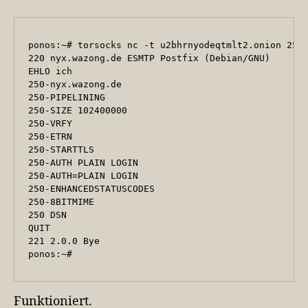
ponos:~# torsocks nc -t u2bhrnyodeqtmlt2.onion 25

220 nyx.wazong.de ESMTP Postfix (Debian/GNU)

EHLO ich

250-nyx.wazong.de

250-PIPELINING

250-SIZE 102400000

250-VRFY

250-ETRN

250-STARTTLS

250-AUTH PLAIN LOGIN

250-AUTH=PLAIN LOGIN

250-ENHANCEDSTATUSCODES

250-8BITMIME

250 DSN

QUIT

221 2.0.0 Bye

Funktioniert.