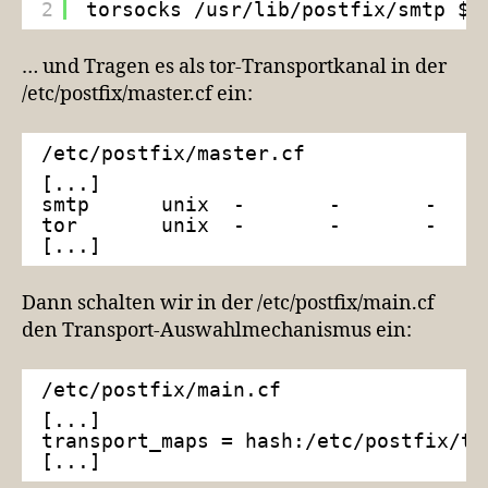
2
torsocks 
/usr/lib/postfix/smtp
$@
… und Tragen es als tor-Transportkanal in der
/etc/postfix/master.cf ein:
/etc/postfix/master.cf
[...]
smtp      unix  -       -       -    
tor       unix  -       -       -    
[...]
Dann schalten wir in der /etc/postfix/main.cf
den Transport-Auswahlmechanismus ein:
/etc/postfix/main.cf
[...]
transport_maps = hash:/etc/postfix/tr
[...]