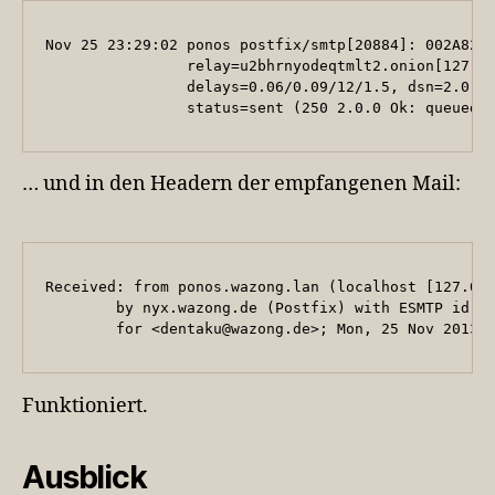
Nov 25 23:29:02 ponos postfix/smtp[20884]: 002A82A4
                relay=u2bhrnyodeqtmlt2.onion[127.0.
                delays=0.06/0.09/12/1.5, dsn=2.0.0,
                status=sent (250 2.0.0 Ok: queued 
… und in den Headern der empfangenen Mail:
Received: from ponos.wazong.lan (localhost [127.0.0
        by nyx.wazong.de (Postfix) with ESMTP id 87
        for <dentaku@wazong.de>; Mon, 25 Nov 2013 
Funktioniert.
Ausblick