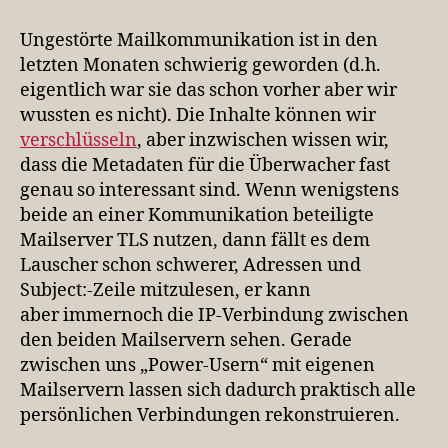
über
Tor
Ungestörte Mailkommunikation ist in den
routen,
letzten Monaten schwierig geworden (d.h.
ein
eigentlich war sie das schon vorher aber wir
Experiment
wussten es nicht). Die Inhalte können wir
verschlüsseln
, aber inzwischen wissen wir,
dass die Metadaten für die Überwacher fast
genau so interessant sind. Wenn wenigstens
beide an einer Kommunikation beteiligte
Mailserver TLS nutzen, dann fällt es dem
Lauscher schon schwerer, Adressen und
Subject:-Zeile mitzulesen, er kann
aber immernoch die IP-Verbindung zwischen
den beiden Mailservern sehen. Gerade
zwischen uns „Power-Usern“ mit eigenen
Mailservern lassen sich dadurch praktisch alle
persönlichen Verbindungen rekonstruieren.