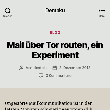
Dentaku
Suchen
Menü
Kategorien
BLOG
Mail über Tor routen, ein
Experiment
Von
dentaku
3. Dezember 2013
Beitragsautor
Veröffentlichungsdatum
zu
3 Kommentare
Mail
über
Tor
routen,
ein
Ungestörte Mailkommunikation ist in den
Experiment
letzten Monaten schwierig geworden (d.h.