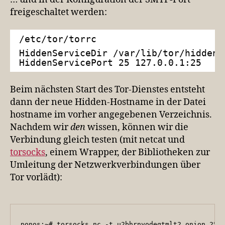
freigeschaltet werden:
/etc/tor/torrc
HiddenServiceDir /var/lib/tor/hiddenm
HiddenServicePort 25 127.0.0.1:25
Beim nächsten Start des Tor-Dienstes entsteht
dann der neue Hidden-Hostname in der Datei
hostname im vorher angegebenen Verzeichnis.
Nachdem wir
den
wissen, können wir die
Verbindung gleich testen (mit netcat und
torsocks
, einem Wrapper, der Bibliotheken zur
Umleitung der Netzwerkverbindungen über
Tor vorlädt):
ponos:~# torsocks nc -t u2bhrnyodeqtmlt2.onion 25
