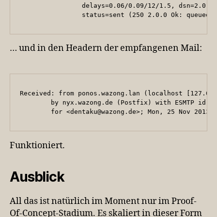
                delays=0.06/0.09/12/1.5, dsn=2.0.0,
                status=sent (250 2.0.0 Ok: queued 
… und in den Headern der empfangenen Mail:
Received: from ponos.wazong.lan (localhost [127.0.0
        by nyx.wazong.de (Postfix) with ESMTP id 87
        for <dentaku@wazong.de>; Mon, 25 Nov 2013 
Funktioniert.
Ausblick
All das ist natürlich im Moment nur im Proof-
Of-Concept-Stadium. Es skaliert in dieser Form