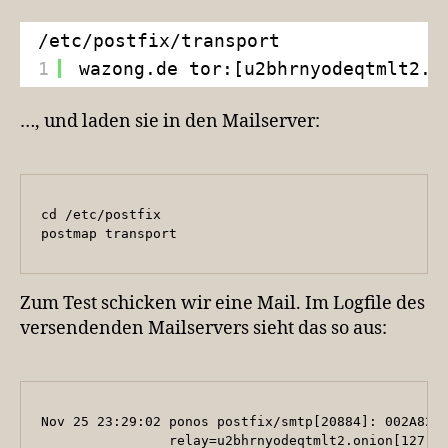
/etc/postfix/transport
1
wazong.de tor:[u2bhrnyodeqtmlt2.o
…, und laden sie in den Mailserver:
cd /etc/postfix

postmap transport
Zum Test schicken wir eine Mail. Im Logfile des
versendenden Mailservers sieht das so aus:
Nov 25 23:29:02 ponos postfix/smtp[20884]: 002A82A4
                relay=u2bhrnyodeqtmlt2.onion[127.0.