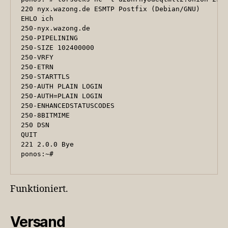
220 nyx.wazong.de ESMTP Postfix (Debian/GNU)

EHLO ich

250-nyx.wazong.de

250-PIPELINING

250-SIZE 102400000

250-VRFY

250-ETRN

250-STARTTLS

250-AUTH PLAIN LOGIN

250-AUTH=PLAIN LOGIN

250-ENHANCEDSTATUSCODES

250-8BITMIME

250 DSN

QUIT

221 2.0.0 Bye

Funktioniert.
Versand