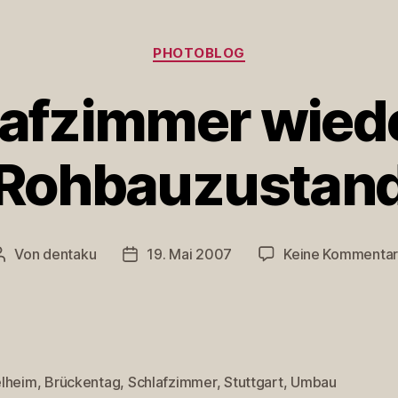
Kategorien
PHOTOBLOG
afzimmer wied
Rohbauzustan
Von
dentaku
19. Mai 2007
Keine Kommenta
Beitragsautor
Veröffentlichungsdatum
lheim
,
Brückentag
,
Schlafzimmer
,
Stuttgart
,
Umbau
rter