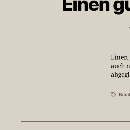
Einen g
Einen 
auch n
abgegl
Brüc
Schlagwö