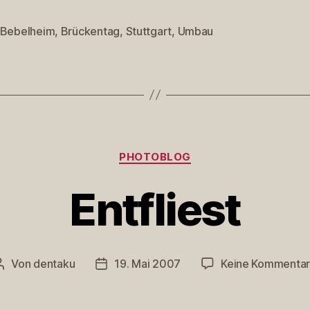
Bebelheim
,
Brückentag
,
Stuttgart
,
Umbau
rter
Kategorien
PHOTOBLOG
Entfliest
Von
dentaku
19. Mai 2007
Keine Kommenta
Beitragsautor
Veröffentlichungsdatum