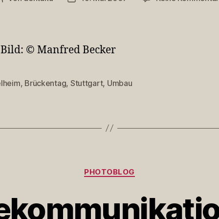
 Bild: © Manfred Becker
lheim
,
Brückentag
,
Stuttgart
,
Umbau
rter
Kategorien
PHOTOBLOG
lekommunikatio