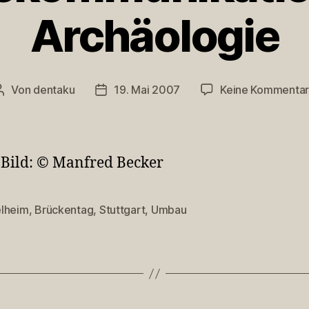
Archäologie
Von
dentaku
19. Mai 2007
Keine Kommenta
Beitragsautor
Veröffentlichungsdatum
 Bild: © Manfred Becker
lheim
,
Brückentag
,
Stuttgart
,
Umbau
rter