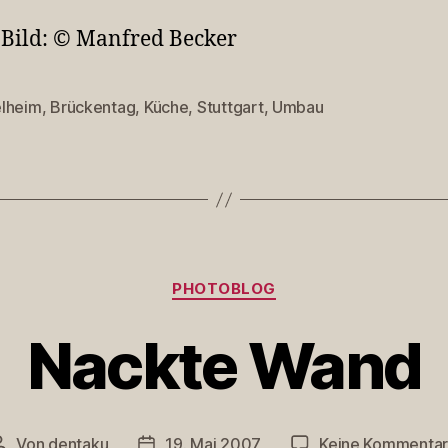
 Bild: © Manfred Becker
lheim
,
Brückentag
,
Küche
,
Stuttgart
,
Umbau
rter
Kategorien
PHOTOBLOG
Nackte Wand
Von
dentaku
19. Mai 2007
Keine Kommenta
Beitragsautor
Veröffentlichungsdatum