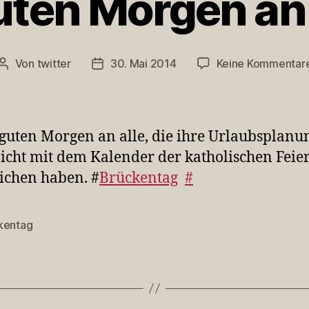
uten Morgen an a
Von
twitter
30. Mai 2014
Keine Kommentar
Beitragsautor
Veröffentlichungsdatum
guten Morgen an alle, die ihre Urlaubsplanu
icht mit dem Kalender der katholischen Feie
ichen haben. #
Brückentag
#
kentag
rter