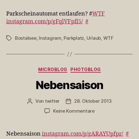
entlaufen?
Parkscheinautomat entlaufen? #
WTF
instagram.com/p/gFqlVFpfl5/
#
Bostalsee
,
Instagram
,
Parkplatz
,
Urlaub
,
WTF
Schlagwörter
Kategorien
MICROBLOG
PHOTOBLOG
Nebensaison
Von
twitter
28. Oktober 2013
Beitragsautor
Veröffentlichungsdatum
zu
Keine Kommentare
Nebensaison
Nebensaison
instagram.com/p/gARAYUpfpr/
#