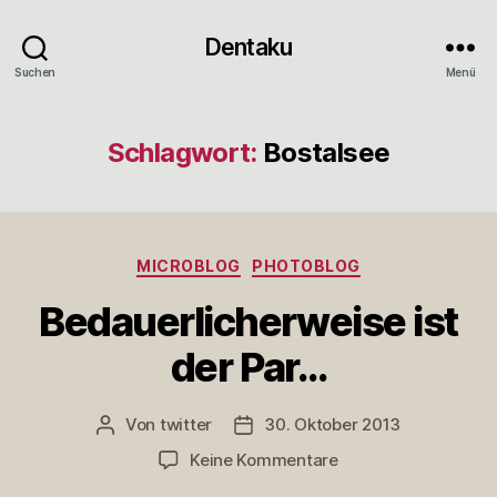
Dentaku
Suchen
Menü
Schlagwort:
Bostalsee
Kategorien
MICROBLOG
PHOTOBLOG
Bedauerlicherweise ist
der Par…
Von
twitter
30. Oktober 2013
Beitragsautor
Veröffentlichungsdatum
zu
Keine Kommentare
Bedauerlicherweise