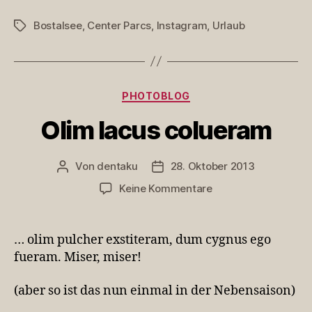
Bostalsee
,
Center Parcs
,
Instagram
,
Urlaub
Schlagwörter
Kategorien
PHOTOBLOG
Olim lacus colueram
Von
dentaku
28. Oktober 2013
Beitragsautor
Veröffentlichungsdatum
zu
Keine Kommentare
Olim
lacus
colueram
… olim pulcher exstiteram, dum cygnus ego
fueram. Miser, miser!
(aber so ist das nun einmal in der Nebensaison)