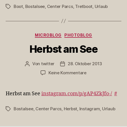
Boot
,
Bostalsee
,
Center Parcs
,
Tretboot
,
Urlaub
Schlagwörter
Kategorien
MICROBLOG
PHOTOBLOG
Herbst am See
Von
twitter
28. Oktober 2013
Beitragsautor
Veröffentlichungsdatum
zu
Keine Kommentare
Herbst
am
See
Herbst am See
instagram.com/p/gAP4ZkJfo-/
#
Bostalsee
,
Center Parcs
,
Herbst
,
Instagram
,
Urlaub
Schlagwörter