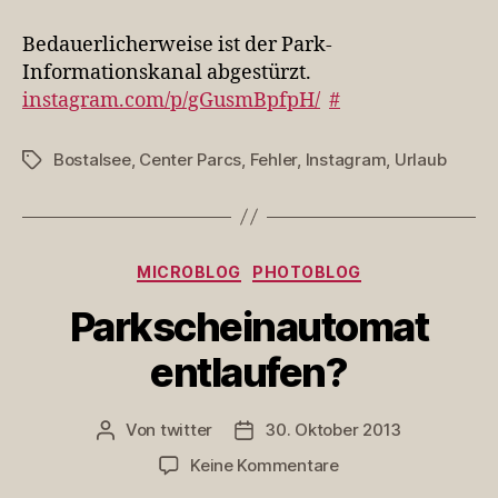
ist
der
Bedauerlicherweise ist der Park-
Par…
Informationskanal abgestürzt.
instagram.com/p/gGusmBpfpH/
#
Bostalsee
,
Center Parcs
,
Fehler
,
Instagram
,
Urlaub
Schlagwörter
Kategorien
MICROBLOG
PHOTOBLOG
Parkscheinautomat
entlaufen?
Von
twitter
30. Oktober 2013
Beitragsautor
Veröffentlichungsdatum
zu
Keine Kommentare
Parkscheinautomat