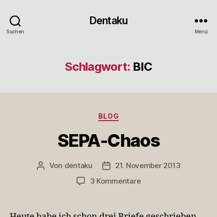
Dentaku
Suchen
Menü
Schlagwort:
BIC
Kategorien
BLOG
SEPA-Chaos
Von
dentaku
21. November 2013
Beitragsautor
Veröffentlichungsdatum
zu
3 Kommentare
SEPA-
Chaos
Heute habe ich schon drei Briefe geschrieben,