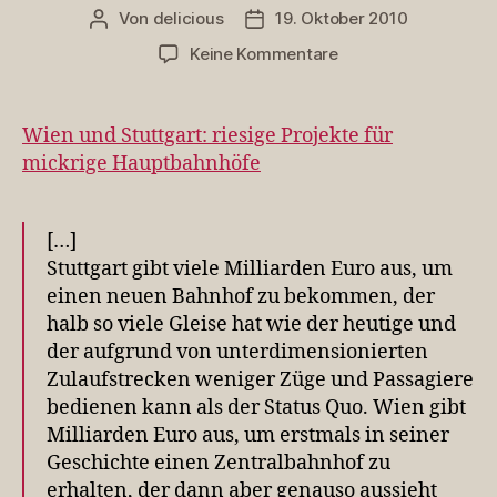
Von
delicious
19. Oktober 2010
Beitragsautor
Veröffentlichungsdatum
zu
Keine Kommentare
Wien
und
Stuttgart:
Wien und Stuttgart: riesige Projekte für
riesige
mickrige Hauptbahnhöfe
Projekte
für
mickrige
[…]
Hauptbahnhöfe
Stuttgart gibt viele Milliarden Euro aus, um
einen neuen Bahnhof zu bekommen, der
halb so viele Gleise hat wie der heutige und
der aufgrund von unterdimensionierten
Zulaufstrecken weniger Züge und Passagiere
bedienen kann als der Status Quo. Wien gibt
Milliarden Euro aus, um erstmals in seiner
Geschichte einen Zentralbahnhof zu
erhalten, der dann aber genauso aussieht