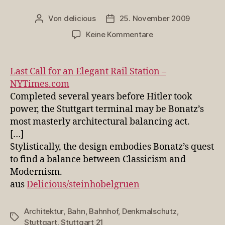
Von
delicious
25. November 2009
Beitragsautor
Veröffentlichungsdatum
zu
Keine Kommentare
Last
Call
for
Last Call for an Elegant Rail Station –
an
NYTimes.com
Elegant
Completed several years before Hitler took
Rail
power, the Stuttgart terminal may be Bonatz’s
Station
most masterly architectural balancing act.
–
[…]
NYTimes.com
Stylistically, the design embodies Bonatz’s quest
to find a balance between Classicism and
Modernism.
aus
Delicious/steinhobelgruen
Architektur
,
Bahn
,
Bahnhof
,
Denkmalschutz
,
Schlagwörter
Stuttgart
,
Stuttgart 21