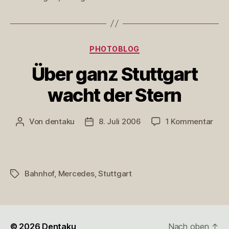
Kategorien
PHOTOBLOG
Über ganz Stuttgart
wacht der Stern
zu
Von
dentaku
8. Juli 2006
1 Kommentar
Beitragsautor
Veröffentlichungsdatum
Übe
gan
Stut
wac
Bahnhof
,
Mercedes
,
Stuttgart
Schlagwörter
der
Ster
© 2026
Dentaku
Nach oben
↑