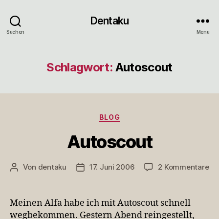
Dentaku
Suchen
Menü
Schlagwort:
Autoscout
Kategorien
BLOG
Autoscout
zu
Von
dentaku
17. Juni 2006
2 Kommentare
Beitragsautor
Veröffentlichungsdatum
Au
Meinen Alfa habe ich mit Autoscout schnell
wegbekommen. Gestern Abend reingestellt,