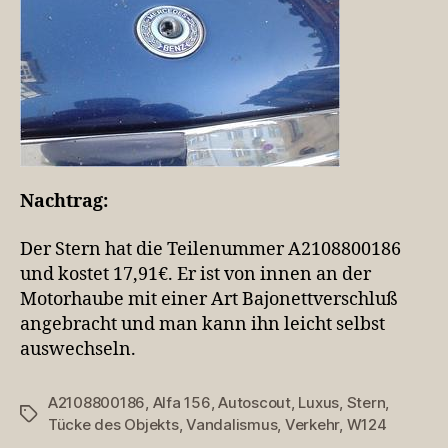
Nachtrag:
Der Stern hat die Teilenummer A2108800186
und kostet 17,91€. Er ist von innen an der
Motorhaube mit einer Art Bajonettverschluß
angebracht und man kann ihn leicht selbst
auswechseln.
A2108800186
,
Alfa 156
,
Autoscout
,
Luxus
,
Stern
,
Schlagwörter
Tücke des Objekts
,
Vandalismus
,
Verkehr
,
W124