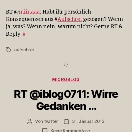
@miinaaa:
Habt
RT @
miinaaa
: Habt ihr persönlich
ihr
Konsequenzen aus #
Aufschrei
gezogen? Wenn
persönl…
ja, was? Wenn nein, warum nicht? Gerne RT &
Reply
#
aufschrei
Schlagwörter
Kategorien
MICROBLOG
RT @iblog0711: Wirre
Gedanken …
Von
twitter
31. Januar 2013
Beitragsautor
Veröffentlichungsdatum
zu
Keine Kommentare