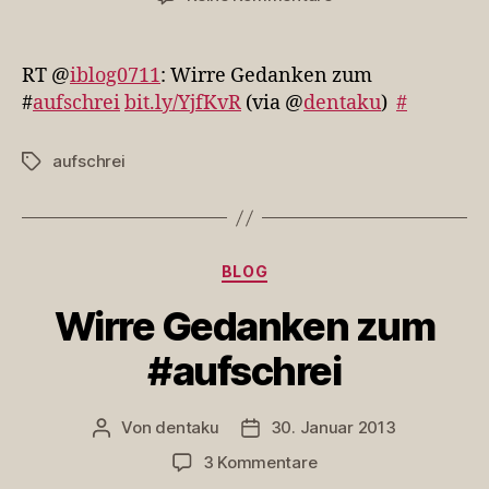
RT
@iblog0711:
Wirre
RT @
iblog0711
: Wirre Gedanken zum
Gedanken
#
aufschrei
bit.ly/YjfKvR
(via @
dentaku
)
#
…
aufschrei
Schlagwörter
Kategorien
BLOG
Wirre Gedanken zum
#aufschrei
Von
dentaku
30. Januar 2013
Beitragsautor
Veröffentlichungsdatum
zu
3 Kommentare
Wirre