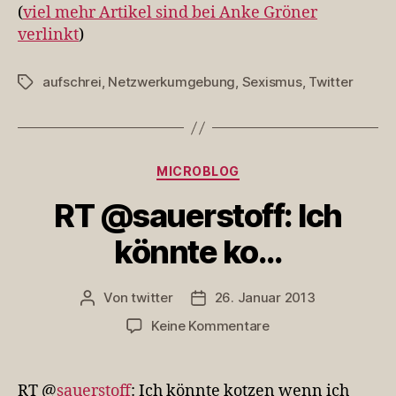
(
viel mehr Artikel sind bei Anke Gröner
verlinkt
)
aufschrei
,
Netzwerkumgebung
,
Sexismus
,
Twitter
Schlagwörter
Kategorien
MICROBLOG
RT @sauerstoff: Ich
könnte ko…
Von
twitter
26. Januar 2013
Beitragsautor
Veröffentlichungsdatum
zu
Keine Kommentare
RT
@sauerstoff:
Ich
RT @
sauerstoff
: Ich könnte kotzen wenn ich