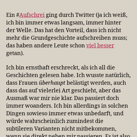
Gedanken
zum
Ein #
Aufschrei
ging durch Twitter (ja ich weiß,
#aufschrei
ich bin immer etwas langsam, immer hinter
der Welle. Das hat den Vorteil, dass ich nicht
mehr die Grundgeschichte aufschreiben muss;
das haben andere Leute schon
viel besser
getan).
Ich bin ernsthaft erschreckt, als ich all die
Geschichten gelesen habe. Ich wusste natürlich,
dass Frauen
überhaupt
belästigt werden, auch
dass das auf vielerlei Art geschieht, aber das
Ausmaß war mir nie klar. Das passiert doch
immer woanders. Ich bin allerdings in solchen
Dingen sowieso immer etwas unbedarft, und
würde wahrscheinlich zumindest die
subtileren Varianten nicht mitbekommen,
wenn sie direkt neben mir passieren. Es ist also