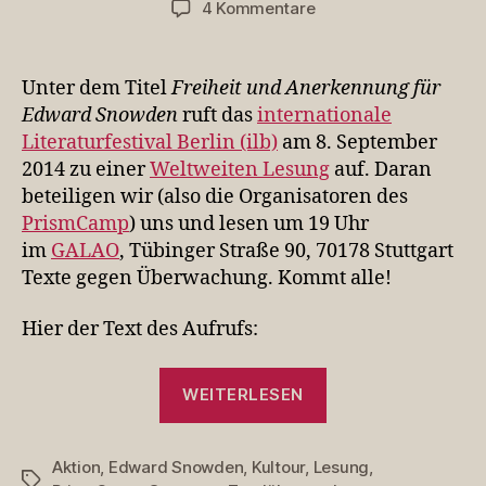
zu
4 Kommentare
Nächsten
Montag:
weltweite
Unter dem Titel
Freiheit und Anerkennung für
Lesung
Edward Snowden
ruft das
internationale
für
Literaturfestival Berlin (ilb)
am 8. September
Edward
2014 zu einer
Weltweiten Lesung
auf. Daran
Snowden
beteiligen wir (also die Organisatoren des
PrismCamp
) uns und lesen um 19 Uhr
im
GALAO
, Tübinger Straße 90, 70178 Stuttgart
Texte gegen Überwachung. Kommt alle!
Hier der Text des Aufrufs:
„Nächsten
WEITERLESEN
Montag:
weltweite
Aktion
,
Edward Snowden
,
Kultour
,
Lesung
Lesung
,
Schlagwörter