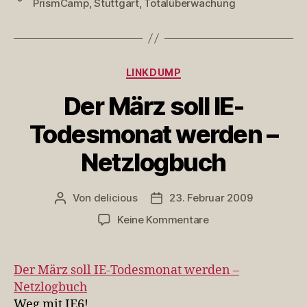
PrismCamp
,
Stuttgart
,
Totalüberwachung
für
Edward
Snowden“
Kategorien
LINKDUMP
Der März soll IE-
Todesmonat werden –
Netzlogbuch
Von
delicious
23. Februar 2009
Beitragsautor
Veröffentlichungsdatum
zu
Keine Kommentare
Der
März
soll
Der März soll IE-Todesmonat werden –
IE-
Netzlogbuch
Todesmonat
Weg mit IE6!