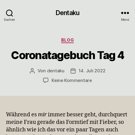
Dentaku
Suchen
Menü
Kategorien
BLOG
Coronatagebuch Tag 4
Von
dentaku
14. Juli 2022
Beitragsautor
Veröffentlichungsdatum
zu
Keine Kommentare
Coronatagebuch
Tag
4
Während es
mir
immer besser geht, durchquert
meine Frau gerade das Formtief mit Fieber, so
ähnlich wie ich das vor ein paar Tagen auch