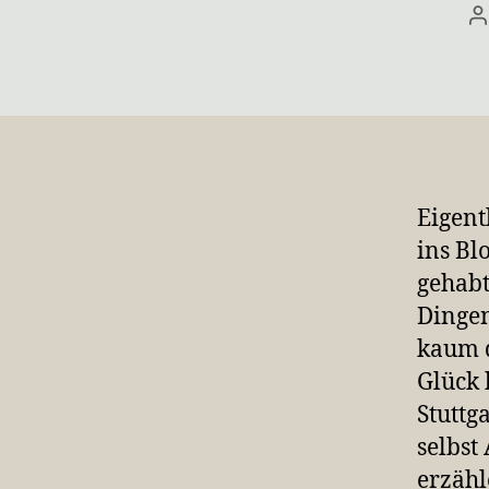
B
Eigent
ins Bl
gehabt
Dingen
kaum d
Glück 
Stuttg
selbst
erzähl