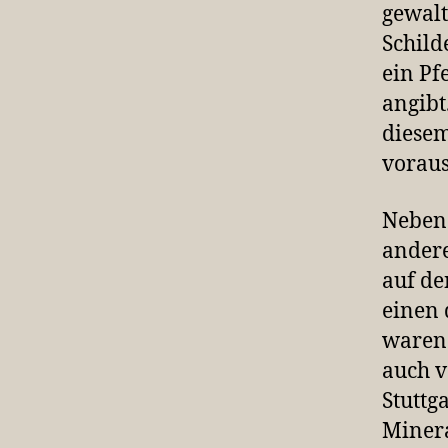
gewalt
Schild
ein Pf
angibt
diesem
voraus
Neben 
andere
auf d
einen 
waren 
auch v
Stuttg
Minera