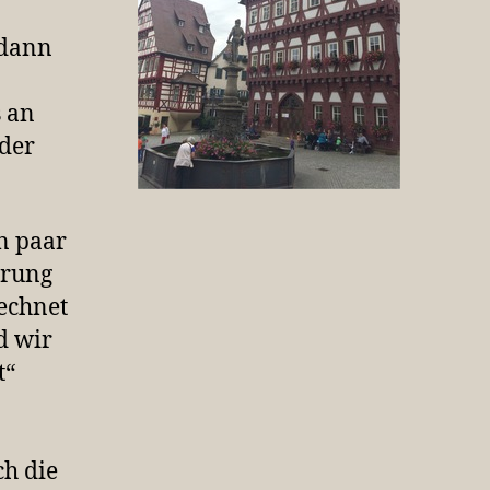
 dann
s an
nder
n paar
erung
rechnet
d wir
t“
h die