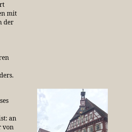
rt
en mit
n der
ären
ders.
ses
st: an
r von