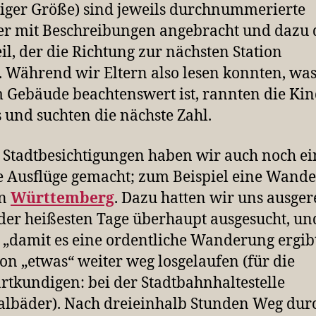
iger Größe) sind jeweils durchnummerierte
er mit Beschreibungen angebracht und dazu
eil, der die Richtung zur nächsten Station
. Während wir Eltern also lesen konnten, wa
 Gebäude beachtenswert ist, rannten die Ki
 und suchten die nächste Zahl.
Stadtbesichtigungen haben wir auch noch ei
 Ausflüge gemacht; zum Beispiel eine Wand
en
Württemberg
. Dazu hatten wir uns ausge
der heißesten Tage überhaupt ausgesucht, un
„damit es eine ordentliche Wanderung ergib
on „etwas“ weiter weg losgelaufen (für die
artkundigen: bei der Stadtbahnhaltestelle
lbäder). Nach dreieinhalb Stunden Weg durc