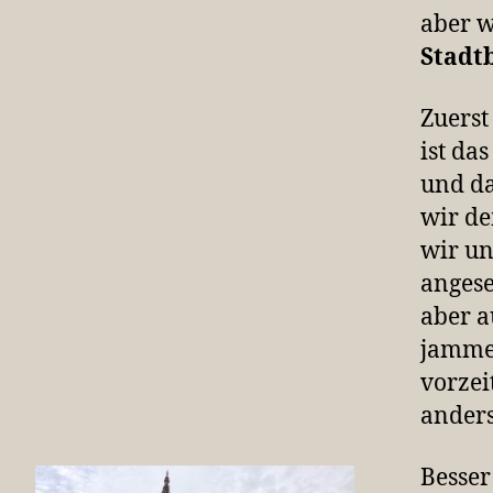
aber w
Stadt
Zuerst
ist da
und da
wir de
wir un
angese
aber a
jamme
vorzei
anders
Besser