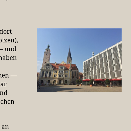
 dort
otzen),
 — und
 haben
chen —
bar
end
sehen
g an