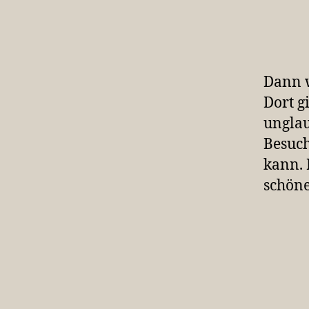
Dann 
Dort g
unglau
Besuch
kann. 
schöne