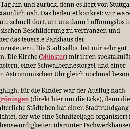
Tag hin und zurück, denn es liegt von Stuttga
staunlich nah. Das bedeutet konkret: wir war
to schnell dort, um uns dann hoffnungslos i
sischen Beschilderung zu verfranzen und
cher das teuerste Parkhaus der
anzusteuern. Die Stadt selbst hat mir sehr gut
n. Die Kirche (
Münster
) mit ihren spektakul
nstern, einer Schwalbennestorgel und einer
en Astronomischen Uhr gleich nochmal beson
ghlight für die Kinder war der Ausflug nach
röningen
(direkt hier um die Ecke), denn die
alterliche Städtchen hat einen Stadtrundgang
ichtet, der wie eine Schnitzeljagd organisiert i
henswürdigkeiten (darunter Fachwerkhäuse