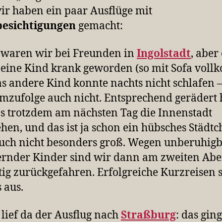
ir haben ein paar Ausflüge mit
besichtigungen
gemacht:
 waren wir bei Freunden in
Ingolstadt
, aber
s eine Kind krank geworden (so mit Sofa vollk
s andere Kind konnte nachts nicht schlafen
mzufolge auch nicht. Entsprechend gerädert
s trotzdem am nächsten Tag die Innenstadt
hen, und das ist ja schon ein hübsches Städt
uch nicht besonders groß. Wegen unberuhig
rnder Kinder sind wir dann am zweiten Ab
tig zurückgefahren. Erfolgreiche Kurzreisen 
 aus.
 lief da der Ausflug nach
Straßburg
: das gin