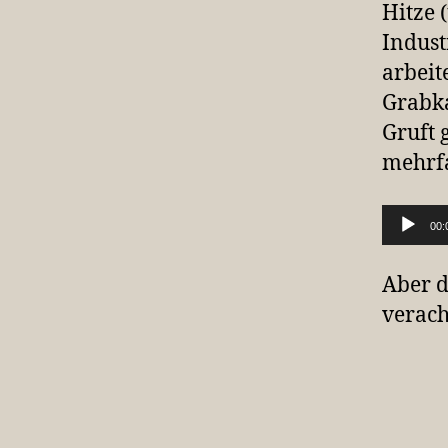
Hitze 
Indust
arbeit
Grabka
Gruft 
mehrfa
Audio-Player
00:
Aber d
verach