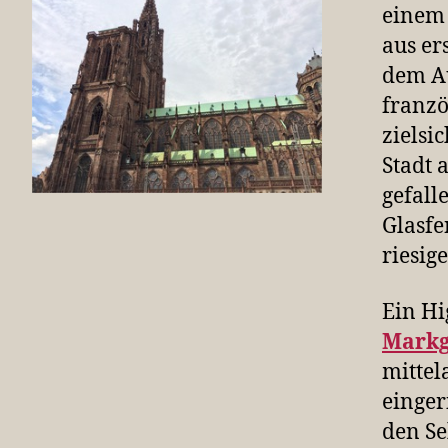
einem 
aus er
dem Au
franzö
zielsi
Stadt 
gefalle
Glasfe
riesig
Ein Hi
Markg
mittel
einger
den Se