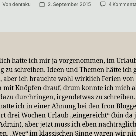
Von
dentaku
2. September 2015
4 Kommenta
eitragsautor
Veröffentlichungsdatum
lich hatte ich mir ja vorgenommen, im Urlaub
og zu schreiben. Ideen und Themen hätte ich 
, aber ich brauchte wohl wirklich Ferien von 
 mit Knöpfen drauf, drum konnte ich mich 
azu durchringen, irgendetwas zu schreiben
hatte ich in einer Ahnung bei den Iron Blogg
art drei Wochen Urlaub „eingereicht“ (bin da 
 Admin), aber jetzt muss ich eben nachträglich
en. „Weg“ im klassischen Sinne waren wir nic