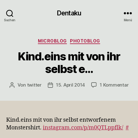
Dentaku
Suchen
Menü
Kategorien
MICROBLOG
PHOTOBLOG
Kind.eins mit von ihr
selbst e…
zu
Von
twitter
15. April 2014
1 Kommentar
Beitragsautor
Veröffentlichungsdatum
Kind
mit
von
ihr
selb
Kind.eins mit von ihr selbst entworfenem
e…
Monstershirt.
instagram.com/p/m0QTLppflk/
#