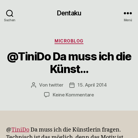
Dentaku
Suchen
Menü
Kategorien
MICROBLOG
@TiniDo Da muss ich die
Künst…
Von
twitter
15. April 2014
Beitragsautor
Veröffentlichungsdatum
zu
Keine Kommentare
@TiniDo
Da
muss
ich
die
@
TiniDo
Da muss ich die Künstlerin fragen.
Künst…
Technisch ist das möglich, denn das Motiv ist