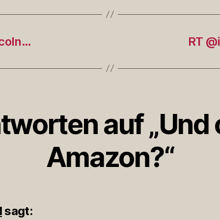
coln…
RT @i
tworten auf „Und
Amazon?“
l
sagt: