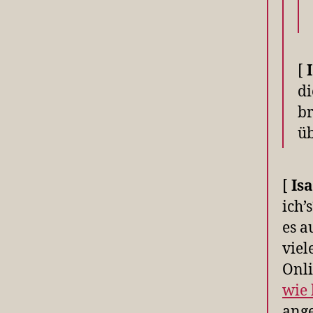
[
di
br
üb
[
Isa
ich’
es a
viel
Onli
wie 
ange