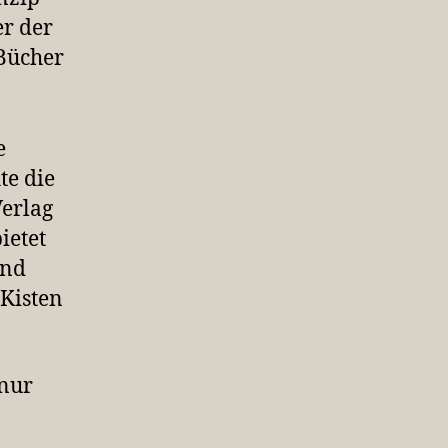
er der
Bücher
]
e
te die
Verlag
ietet
und
Kisten
 nur