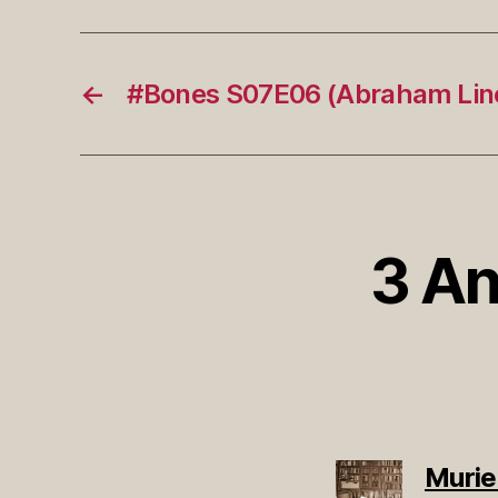
←
#Bones S07E06 (Abraham Lin
3 An
Murie