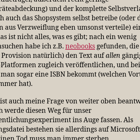
äteabdeckung) und der komplette Selbstverla
h auch das Shopsystem selbst betreibe (oder 
n aus Verzweiflung eben umsonst verteile) ei
as ist nicht alles, was es gibt; nach ein wenig
uchen habe ich z.B.
neobooks
gefunden, die
 Provision natürlich) den Text auf
allen
gängi
Platformen zugleich veröffentlichen, und be
man sogar eine ISBN bekommt (welchen Vort
mmer hat).
ist auch meine Frage von weiter oben beantw
h werde diesen Weg für unser
entlichungsexperiment ins Auge fassen. Als
gsdatei bestehen sie allerdings auf Microsof
einen Tod muss man immer sterben.