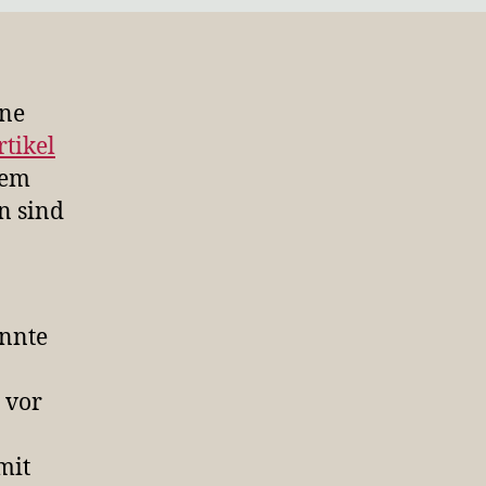
ine
tikel
dem
n sind
annte
 vor
mit