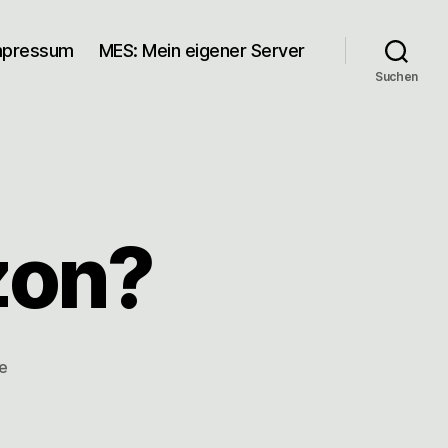
mpressum
MES: Mein eigener Server
Suchen
zon?
zu
e
Und
ohne
Amazon?