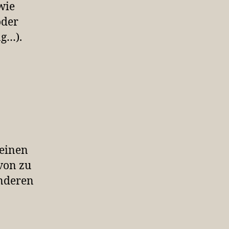
wie
oder
ng…).
leinen
avon zu
anderen