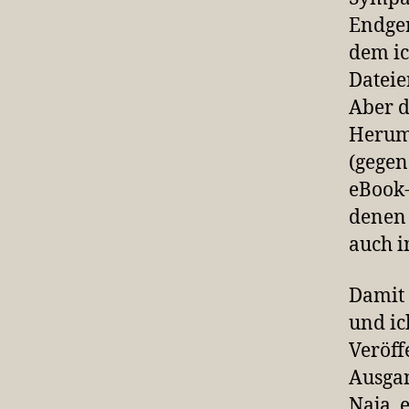
Endger
dem ic
Dateie
Aber d
Herums
(gegen
eBook-
denen 
auch i
Damit 
und ic
Veröff
Ausgan
Naja, 