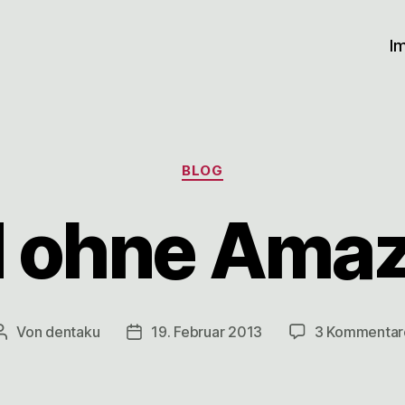
I
Kategorien
BLOG
 ohne Ama
Von
dentaku
19. Februar 2013
3 Kommentar
Beitragsautor
Veröffentlichungsdatum