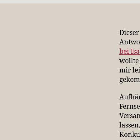
Dieser
Antwo
bei Is
wollte
mir le
gekom
Aufhän
Fernse
Versan
lassen
Konkur