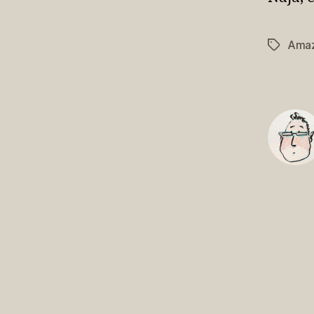
Ama
Schlagwö