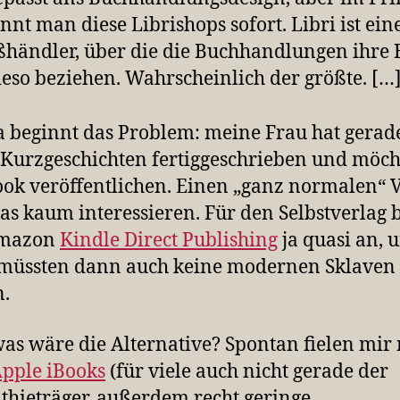
nnt man diese Librishops sofort. Libri ist ein
händler, über die die Buchhandlungen ihre 
eso beziehen. Wahrscheinlich der größte. […
 beginnt das Problem: meine Frau hat gerad
 Kurzgeschichten fertiggeschrieben und möch
ook veröffentlichen. Einen „ganz normalen“ 
as kaum interessieren. Für den Selbstverlag b
Amazon
Kindle Direct Publishing
ja quasi an, 
müssten dann auch keine modernen Sklaven 
.
as wäre die Alternative? Spontan fielen mir
pple iBooks
(für viele auch nicht gerade der
hieträger, außerdem recht geringe