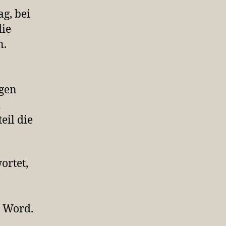
g, bei
die
n.
gen
i
eil die
ortet,
t Word.