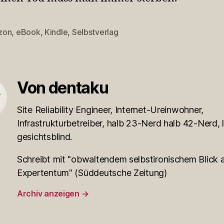
zon
,
eBook
,
Kindle
,
Selbstverlag
rter
Von dentaku
Site Reliability Engineer, Internet-Ureinwohner,
Infrastrukturbetreiber, halb 23-Nerd halb 42-Nerd, l
gesichtsblind.
Schreibt mit "obwaltendem selbstironischem Blick a
Expertentum" (Süddeutsche Zeitung)
Archiv anzeigen
→