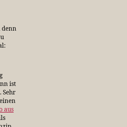
h denn
zu
l:
g
nn ist
. Sehr
 einen
o aus
ls
nzip