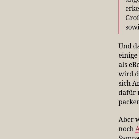
erke
Groß
sowi
Und da
einige
als eB
wird d
sich 
dafür 
packen
Aber w
noch
A
Sympat