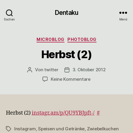
Dentaku
Suchen
Menü
Kategorien
MICROBLOG
PHOTOBLOG
Herbst (2)
Von
twitter
3. Oktober 2012
Beitragsautor
Veröffentlichungsdatum
zu
Keine Kommentare
Herbst
(2)
Herbst (2)
instagr.am/p/QU9YBJpft-/
#
Instagram
,
Speisen und Getränke
,
Zwiebelkuchen
Schlagwörter