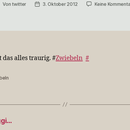
Von
twitter
3. Oktober 2012
Keine Kommenta
eitragsautor
Veröffentlichungsdatum
t das alles traurig. #
Zwiebeln
#
beln
rter
ggi…