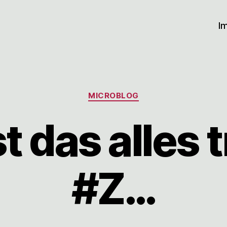
I
Kategorien
MICROBLOG
t das alles 
#Z…