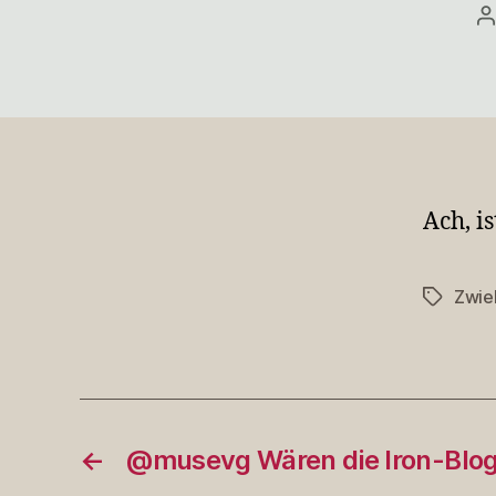
B
Ach, is
Zwie
Schlagwö
←
@musevg Wären die Iron-Blo