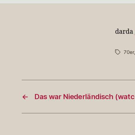
darda
70er
Schlagwö
←
Das war Niederländisch (wat