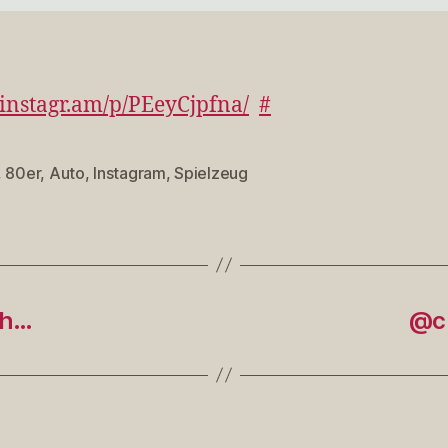
instagr.am/p/PEeyCjpfna/
#
,
80er
,
Auto
,
Instagram
,
Spielzeug
rter
ch…
@cr