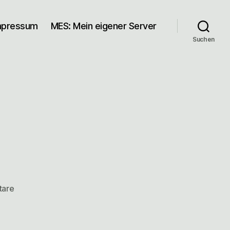
mpressum
MES: Mein eigener Server
Suchen
zu
tare
darda