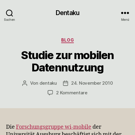
Dentaku
Suchen
Menü
Kategorien
BLOG
Studie zur mobilen
Datennutzung
Von
dentaku
24. November 2010
Beitragsautor
Veröffentlichungsdatum
zu
2 Kommentare
Studie
zur
mobilen
Datennutzung
Die
Forschungsgruppe wi-mobile
der
Universität Augsburg beschäftigt sich mit der