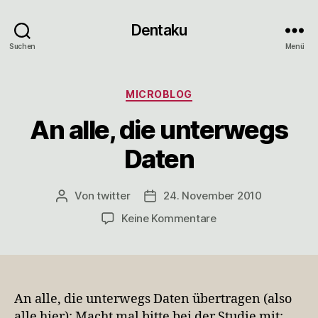
Dentaku
Suchen
Menü
Kategorien
MICROBLOG
An alle, die unterwegs
Daten
Von
twitter
24. November 2010
Beitragsautor
Veröffentlichungsdatum
zu
Keine Kommentare
An
alle,
die
unterwegs
Daten
An alle, die unterwegs Daten übertragen (also
alle hier): Macht mal bitte bei der Studie mit: