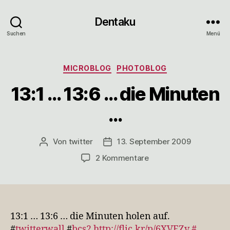
Dentaku
Suchen
Menü
Kategorien
MICROBLOG
PHOTOBLOG
13:1 … 13:6 … die Minuten
…
Von
twitter
13. September 2009
Beitragsautor
Veröffentlichungsdatum
zu
2 Kommentare
13:1
…
13:6
…
die
13:1 … 13:6 … die Minuten holen auf.
Minuten
#
twitterwall
#
bcs2
http://flic.kr/p/6XVFZv
#