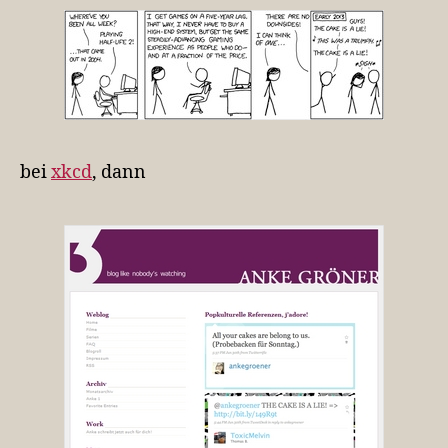
bei
xkcd
, dann