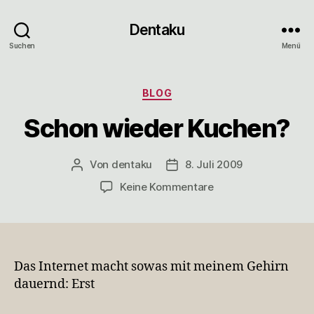
Dentaku
Suchen
Menü
Kategorien
BLOG
Schon wieder Kuchen?
Von
dentaku
8. Juli 2009
Beitragsautor
Veröffentlichungsdatum
zu
Keine Kommentare
Schon
wieder
Kuchen?
Das Internet macht sowas mit meinem Gehirn
dauernd: Erst