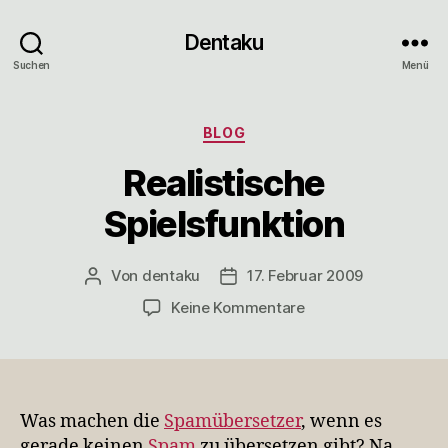
Dentaku
Suchen
Menü
Kategorien
BLOG
Realistische
Spielsfunktion
Von
dentaku
17. Februar 2009
Beitragsautor
Veröffentlichungsdatum
zu
Keine Kommentare
Realistische
Spielsfunktion
Was machen die
Spamübersetzer
, wenn es
gerade keinen
Spam
zu übersetzen gibt? Na