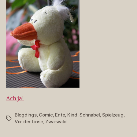
Ach ja!
Blogdings
,
Comic
,
Ente
,
Kind
,
Schnabel
,
Spielzeug
,
Schlagwörter
Vor der Linse
,
Zwarwald