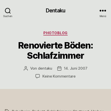
Dentaku
Suchen
Menü
Kategorien
PHOTOBLOG
Renovierte Böden:
Schlafzimmer
Von
dentaku
14. Juni 2007
Beitragsautor
Veröffentlichungsdatum
zu
Keine Kommentare
Renovierte
Böden:
Schlafzimmer