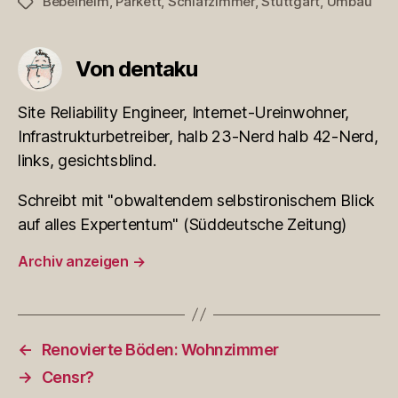
Bebelheim
,
Parkett
,
Schlafzimmer
,
Stuttgart
,
Umbau
Schlagwörter
Von dentaku
Site Reliability Engineer, Internet-Ureinwohner,
Infrastrukturbetreiber, halb 23-Nerd halb 42-Nerd,
links, gesichtsblind.
Schreibt mit "obwaltendem selbstironischem Blick
auf alles Expertentum" (Süddeutsche Zeitung)
Archiv anzeigen
→
←
Renovierte Böden: Wohnzimmer
→
Censr?