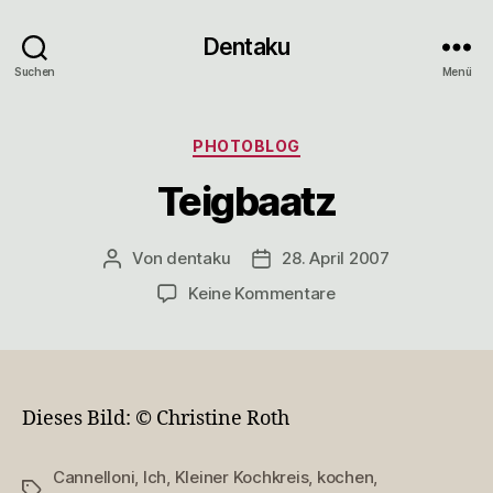
Dentaku
Suchen
Menü
Kategorien
PHOTOBLOG
Teigbaatz
Von
dentaku
28. April 2007
Beitragsautor
Veröffentlichungsdatum
zu
Keine Kommentare
Teigbaatz
Dieses Bild: © Christine Roth
Cannelloni
,
Ich
,
Kleiner Kochkreis
,
kochen
,
Schlagwörter