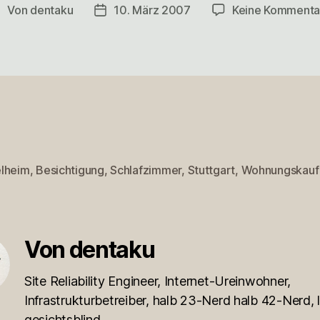
Von
dentaku
10. März 2007
Keine Kommenta
eitragsautor
Veröffentlichungsdatum
lheim
,
Besichtigung
,
Schlafzimmer
,
Stuttgart
,
Wohnungskauf
rter
Von dentaku
Site Reliability Engineer, Internet-Ureinwohner,
Infrastrukturbetreiber, halb 23-Nerd halb 42-Nerd, l
gesichtsblind.