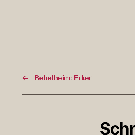
←
Bebelheim: Erker
Schr