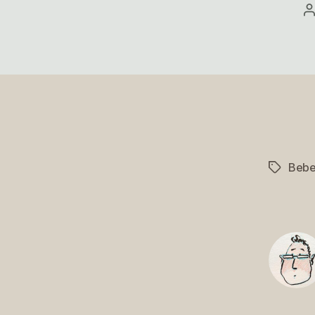
B
Bebe
Schlagwö