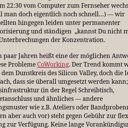
m 22:30 vom Computer zum Fernseher wechse
 man doch eigentlich noch schnell…) — wir
ellten hingegen leiden unter permanenter
risierung und ständigen „kannst Du nicht 
Unterbrechungen der Konzentration.
in paar Jahren heißt eine der möglichen Antw
ese Probleme
CoWorking
. Der Trend kommt w
s dem Dunstkreis des Silicon Valley, doch die I
fach, dass sie überall umgesetzt werden kann;
sinfrastruktur (in der Regel Schreibtisch,
etanschluss und ähnliches — andere
gsmuster wie z.B. Ateliers oder Bandprobe
 aber auch vor) steht gegen Gebühr zur fle
g zur Verfügung. Keine lange Vorankündigu