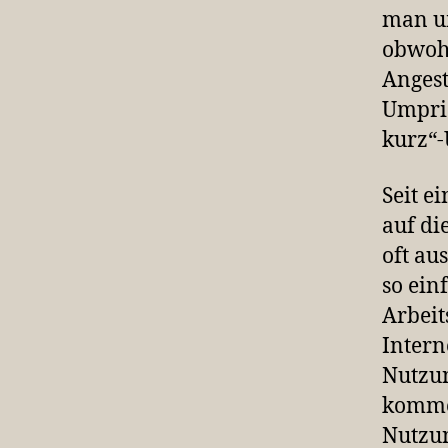
man u
obwohl
Angest
Umprio
kurz“-
Seit e
auf di
oft au
so ein
Arbeit
Intern
Nutzun
kommen
Nutzun