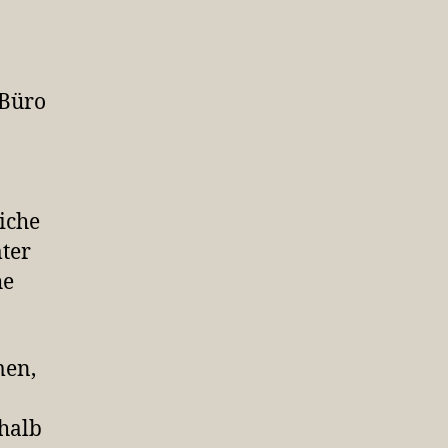
 Büro
iche
ter
he
men,
shalb