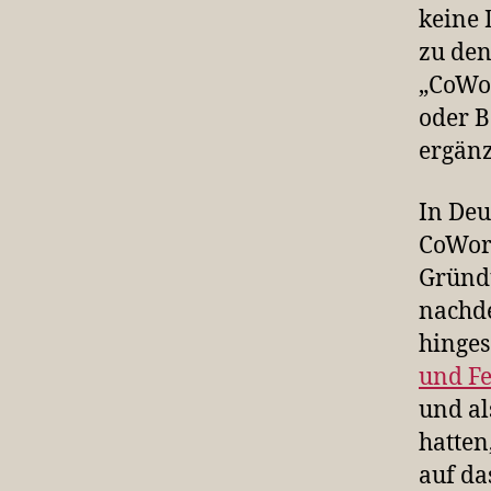
keine 
zu den
„CoWor
oder B
ergänz
In Deu
CoWork
Gründ
nachde
hinges
und Fe
und al
hatten
auf da