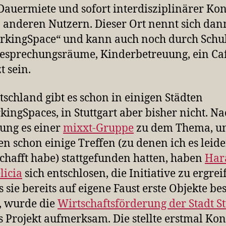
Dauermiete und sofort interdisziplinärer Kon
 anderen Nutzern. Dieser Ort nennt sich dan
kingSpace“ und kann auch noch durch Schu
esprechungsräume, Kinderbetreuung, ein Ca
t sein.
tschland gibt es schon in einigen Städten
ingSpaces, in Stuttgart aber bisher nicht. Na
ung es einer
mixxt-Gruppe
zu dem Thema, u
n schon einige Treffen (zu denen ich es leide
chafft habe) stattgefunden hatten, haben
Har
licia
sich entschlosen, die Initiative zu ergrei
s sie bereits auf eigene Faust erste Objekte bes
, wurde die
Wirtschaftsförderung der Stadt St
s Projekt aufmerksam. Die stellte erstmal Kon