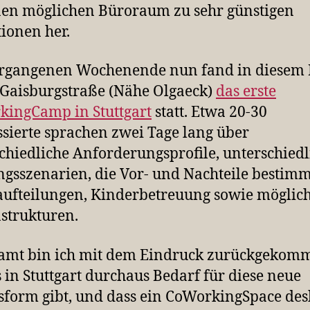
nen möglichen Büroraum zu sehr günstigen
ionen her.
rgangenen Wochenende nun fand in diesem
 Gaisburgstraße (Nähe Olgaeck)
das erste
ingCamp in Stuttgart
statt. Etwa 20-30
ssierte sprachen zwei Tage lang über
chiedliche Anforderungsprofile, unterschiedl
gsszenarien, die Vor- und Nachteile bestimm
fteilungen, Kinderbetreuung sowie möglic
strukturen.
amt bin ich mit dem Eindruck zurückgekom
s in Stuttgart durchaus Bedarf für diese neue
sform gibt, und dass ein CoWorkingSpace de