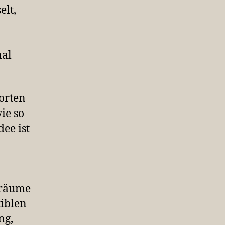
lt,
mal
orten
ie so
dee ist
nräume
xiblen
ng,