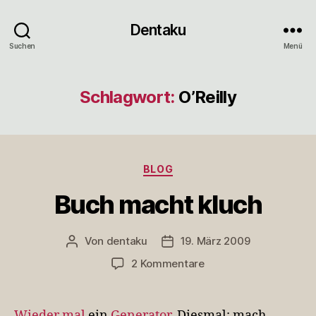
Dentaku
Suchen
Menü
Schlagwort:
O’Reilly
Kategorien
BLOG
Buch macht kluch
Von
dentaku
19. März 2009
Beitragsautor
Veröffentlichungsdatum
zu
2 Kommentare
Buch
macht
kluch
Wieder mal
ein
Generator
. Diesmal: mach