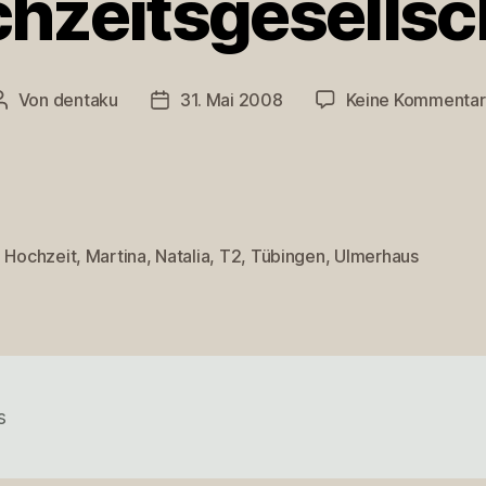
hzeitsgesellsc
Von
dentaku
31. Mai 2008
Keine Kommenta
Beitragsautor
Veröffentlichungsdatum
,
Hochzeit
,
Martina
,
Natalia
,
T2
,
Tübingen
,
Ulmerhaus
rter
s