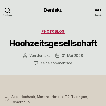
Dentaku
Suchen
Menü
Kategorien
PHOTOBLOG
Hochzeitsgesellschaft
Von
dentaku
31. Mai 2008
Beitragsautor
Veröffentlichungsdatum
zu
Keine Kommentare
Hochzeitsgesellscha
Axel
,
Hochzeit
,
Martina
,
Natalia
,
T2
,
Tübingen
,
Schlagwörter
Ulmerhaus