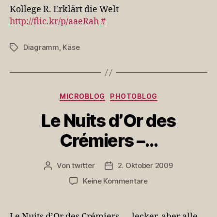
Erklärt
Kollege R. Erklärt die Welt
die
http://flic.kr/p/aaeRah
#
Welt
h…
Diagramm
,
Käse
Schlagwörter
Kategorien
MICROBLOG
PHOTOBLOG
Le Nuits d’Or des
Crémiers –…
Von
twitter
2. Oktober 2009
Beitragsautor
Veröffentlichungsdatum
zu
Keine Kommentare
Le
Nuits
d’Or
Le Nuits d’Or des Crémiers — lecker, aber alle