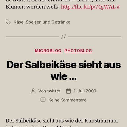
des
Blumen werden welk.
http://flic.kr/p/74gWAL
#
Crémiers
–
Käse
,
Speisen und Getränke
Schlagwörter
…
Kategorien
MICROBLOG
PHOTOBLOG
Der Salbeikäse sieht aus
wie …
Von
twitter
1. Juli 2009
Beitragsautor
Veröffentlichungsdatum
zu
Keine Kommentare
Der
Salbeikäse
sieht
Der Salbeikäse sieht aus wie der Kunstmarmor
aus