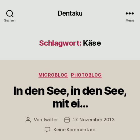
Dentaku
Suchen
Menü
Schlagwort:
Käse
Kategorien
MICROBLOG
PHOTOBLOG
In den See, in den See,
mit ei…
Von
twitter
17. November 2013
Beitragsautor
Veröffentlichungsdatum
zu
Keine Kommentare
In