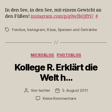
den
See,
In den See, in den See, mit einem Gewicht an
in
den Füßen!
instagram.com/p/g0wJbQJftV/
#
den
See,
Fondue
,
Instagram
,
Käse
,
Speisen und Getränke
Schlagwörter
mit
ei…
Kategorien
MICROBLOG
PHOTOBLOG
Kollege R. Erklärt die
Welt h…
Von
twitter
5. August 2011
Beitragsautor
Veröffentlichungsdatum
zu
Keine Kommentare
Kollege
R.