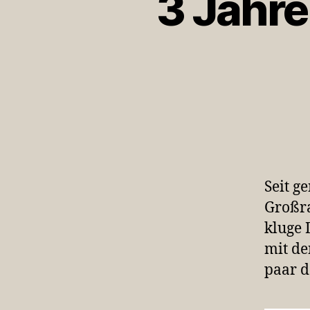
3 Jahre
Seit g
Großra
kluge 
mit d
paar d