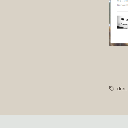
drei
,
Schlagwö