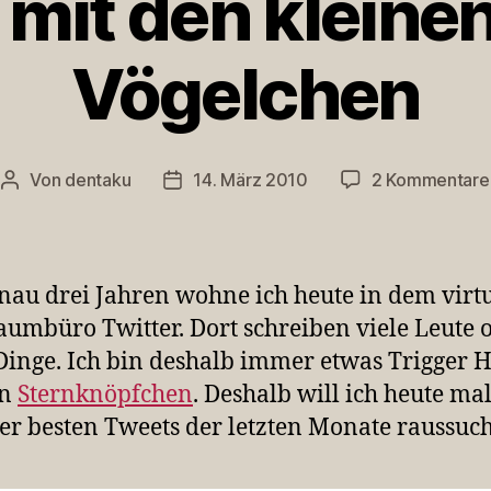
 mit den kleine
Vögelchen
Von
dentaku
14. März 2010
2 Kommentare
Beitragsautor
Veröffentlichungsdatum
enau drei Jahren wohne ich heute in dem virt
umbüro Twitter. Dort schreiben viele Leute o
Dinge. Ich bin deshalb immer etwas Trigger 
en
Sternknöpfchen
. Deshalb will ich heute mal
er besten Tweets der letzten Monate raussuc