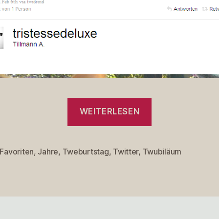
„3
WEITERLESEN
Jahre
mit
den
Favoriten
,
Jahre
,
Tweburtstag
,
Twitter
,
Twubiläum
rter
kleinen
blauen
Vögelchen“