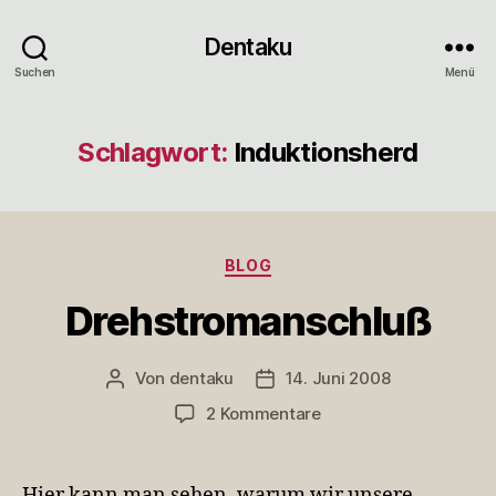
Dentaku
Suchen
Menü
Schlagwort:
Induktionsherd
Kategorien
BLOG
Drehstromanschluß
Von
dentaku
14. Juni 2008
Beitragsautor
Veröffentlichungsdatum
zu
2 Kommentare
Drehstromanschluß
Hier kann man sehen, warum wir unsere