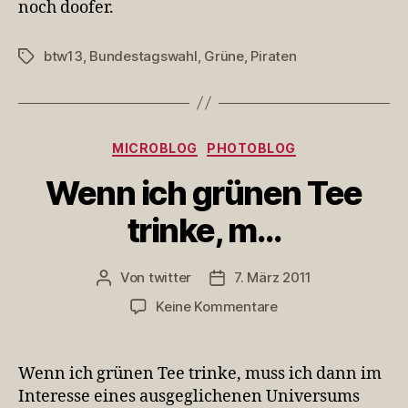
noch doofer.
btw13
,
Bundestagswahl
,
Grüne
,
Piraten
Schlagwörter
Kategorien
MICROBLOG
PHOTOBLOG
Wenn ich grünen Tee
trinke, m…
Von
twitter
7. März 2011
Beitragsautor
Veröffentlichungsdatum
zu
Keine Kommentare
Wenn
ich
grünen
Wenn ich grünen Tee trinke, muss ich dann im
Tee
Interesse eines ausgeglichenen Universums
trinke,