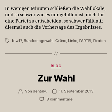
In wenigen Minuten schließen die Wahllokale,
und so schwer wie es mir gefallen ist, mich für
eine Partei zu entscheiden, so schwer fällt mir
diesmal auch die Vorhersage des Ergebnisses.
btw17
,
Bundestagswahl
,
Grüne
,
Linke
,
PARTEI
,
Piraten
Schlagwörter
Kategorien
BLOG
Zur Wahl
Von
dentaku
11. September 2013
Beitragsautor
Veröffentlichungsdatum
zu
8 Kommentare
Zur
Wahl