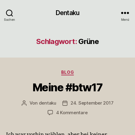
Dentaku
Suchen
Menü
Schlagwort:
Grüne
Kategorien
BLOG
Meine #btw17
Von
dentaku
24. September 2017
Beitragsautor
Veröffentlichungsdatum
zu
4 Kommentare
Meine
#btw17
Ich war vorhin wählen, aber bei keiner