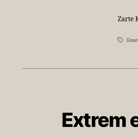
Zarte 
Gour
Schlagwö
Extrem e