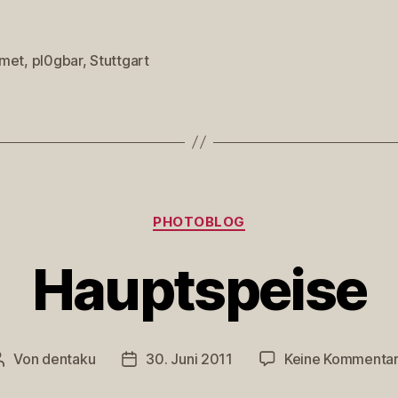
met
,
pl0gbar
,
Stuttgart
rter
Kategorien
PHOTOBLOG
Hauptspeise
Von
dentaku
30. Juni 2011
Keine Kommenta
Beitragsautor
Veröffentlichungsdatum