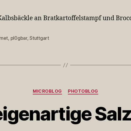
Kalbsbäckle an Bratkartoffelstampf und Brocc
met
,
pl0gbar
,
Stuttgart
rter
Kategorien
MICROBLOG
PHOTOBLOG
igenartige Sal