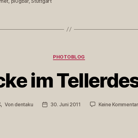
met
,
pl0gbar
,
Stuttgart
rter
Kategorien
PHOTOBLOG
ke im Tellerde
Von
dentaku
30. Juni 2011
Keine Kommenta
Beitragsautor
Veröffentlichungsdatum