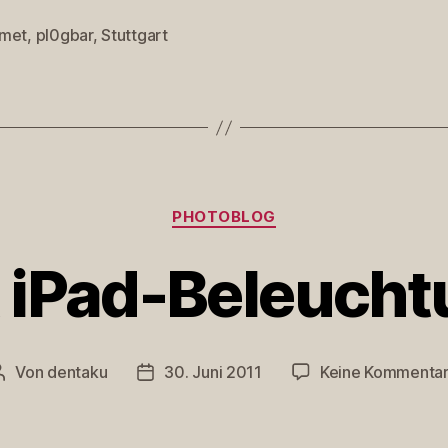
met
,
pl0gbar
,
Stuttgart
rter
Kategorien
PHOTOBLOG
 iPad-Beleuch
Von
dentaku
30. Juni 2011
Keine Kommenta
Beitragsautor
Veröffentlichungsdatum