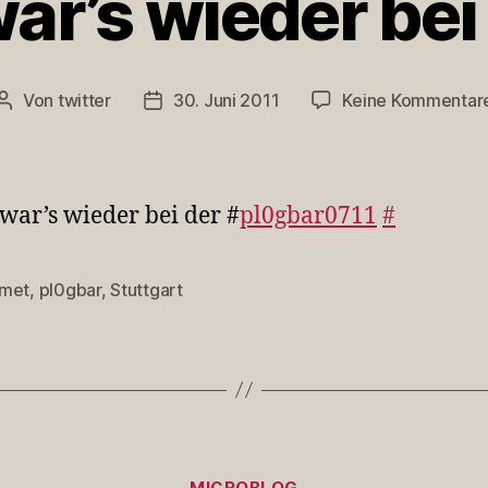
ar’s wieder bei
Von
twitter
30. Juni 2011
Keine Kommentar
Beitragsautor
Veröffentlichungsdatum
war’s wieder bei der #
pl0gbar0711
#
met
,
pl0gbar
,
Stuttgart
rter
Kategorien
MICROBLOG