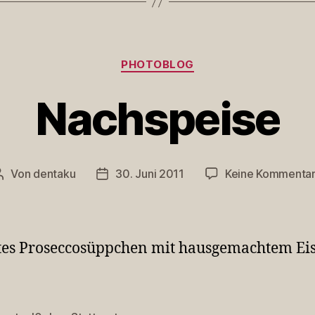
Kategorien
PHOTOBLOG
Nachspeise
Von
dentaku
30. Juni 2011
Keine Kommenta
Beitragsautor
Veröffentlichungsdatum
tes Proseccosüppchen mit hausgemachtem Eis