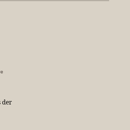
zu
re
Nachspeise
 der