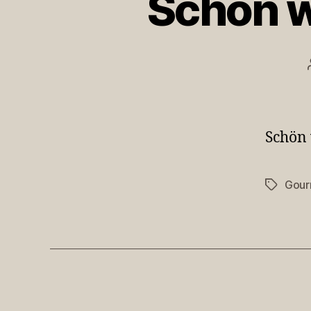
Schön w
Schön 
Gour
Schlagwö