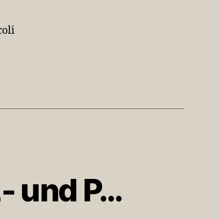
oli
z- und P…