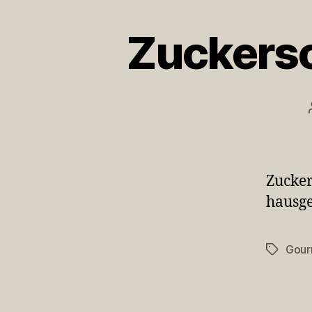
Zuckersc
Zucker
hausge
Gour
Schlagwö