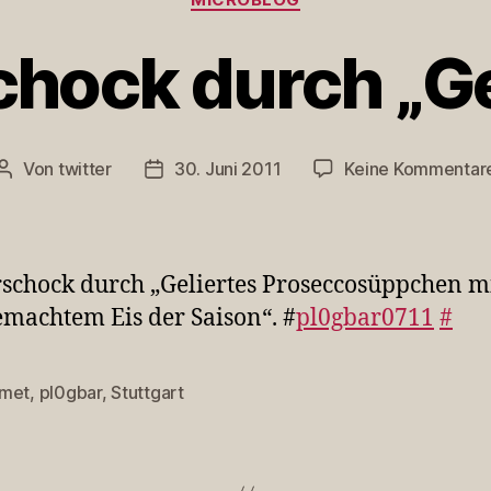
hock durch „Ge
Von
twitter
30. Juni 2011
Keine Kommentar
Beitragsautor
Veröffentlichungsdatum
schock durch „Geliertes Proseccosüppchen m
machtem Eis der Saison“. #
pl0gbar0711
#
met
,
pl0gbar
,
Stuttgart
rter