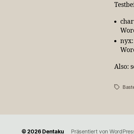
Testbe
char
Word
nyx:
Word
Also: 
Bast
Schlagwö
© 2026
Dentaku
Präsentiert von WordPres