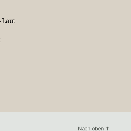
— Laut
t
Nach oben
↑