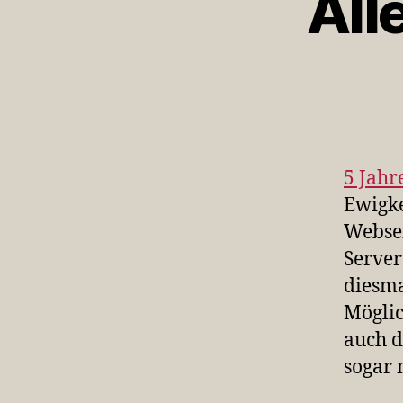
All
5 Jahr
Ewigke
Websei
Server
diesma
Möglic
auch d
sogar 