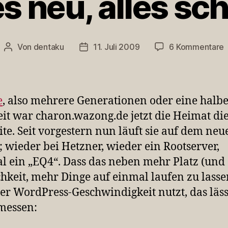
es neu, alles sch
z
Von
dentaku
11. Juli 2009
6 Kommentare
Beitragsautor
Veröffentlichungsdatum
A
n
a
s
e
, also mehrere Generationen oder eine halb
it war charon.wazong.de jetzt die Heimat di
te. Seit vorgestern nun läuft sie auf dem neu
; wieder bei Hetzner, wieder ein Rootserver,
l ein „EQ4“. Dass das neben mehr Platz (und
hkeit, mehr Dinge auf einmal laufen zu lasse
er WordPress-Geschwindigkeit nutzt, das läss
messen: