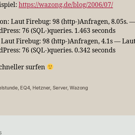
ispiel:
https://wazong.de/blog/2006/07/
on: Laut Firebug: 98 (http-)Anfragen, 8.05s. 
Press: 76 (SQL-)queries. 1.463 seconds
 Laut Firebug: 98 (http-)Anfragen, 4.1s — Lau
Press: 76 (SQL-)queries. 0.342 seconds
schneller surfen
elstunde
,
EQ4
,
Hetzner
,
Server
,
Wazong
rter
s