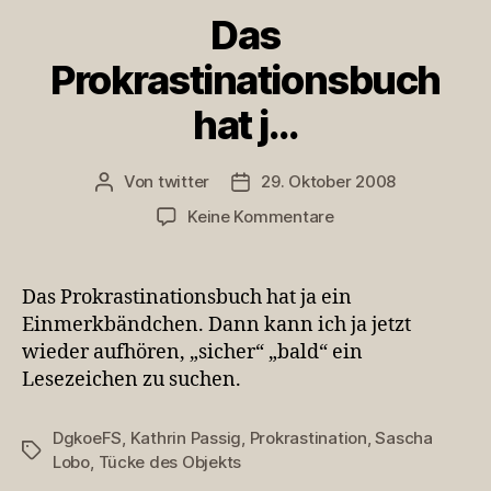
Das
Prokrastinationsbuch
hat j…
Von
twitter
29. Oktober 2008
Beitragsautor
Veröffentlichungsdatum
zu
Keine Kommentare
Das
Prokrastinationsbuc
hat
Das Prokrastinationsbuch hat ja ein
j…
Einmerkbändchen. Dann kann ich ja jetzt
wieder aufhören, „sicher“ „bald“ ein
Lesezeichen zu suchen.
DgkoeFS
,
Kathrin Passig
,
Prokrastination
,
Sascha
Schlagwörter
Lobo
,
Tücke des Objekts