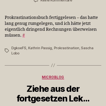
Keine Kommentare
Prokrastinationsbuc
fertiggel…
Prokrastinationsbuch fertiggelesen – das hatte
lang genug rumgelegen, und ich hätte jetzt
eigentlich dringend Rechnungen überweisen
müssen.
#
DgkoeFS
,
Kathrin Passig
,
Prokrastination
,
Sascha
Schlagwörter
Lobo
Kategorien
MICROBLOG
Ziehe aus der
fortgesetzen Lek…