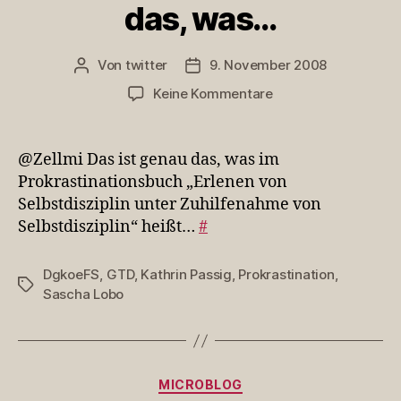
das, was…
Von
twitter
9. November 2008
Beitragsautor
Veröffentlichungsdatum
zu
Keine Kommentare
@Zellmi
Das
ist
@Zellmi Das ist genau das, was im
genau
Prokrastinationsbuch „Erlenen von
das,
Selbstdisziplin unter Zuhilfenahme von
was…
Selbstdisziplin“ heißt…
#
DgkoeFS
,
GTD
,
Kathrin Passig
,
Prokrastination
,
Schlagwörter
Sascha Lobo
Kategorien
MICROBLOG