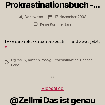
Prokrastinationsbuch -…
Von
twitter
17. November 2008
Beitragsautor
Veröffentlichungsdatum
zu
Keine Kommentare
Lese
im
Prokrastinationsbuc
Lese im Prokrastinationsbuch — und zwar jetzt.
-
#
…
DgkoeFS
,
Kathrin Passig
,
Prokrastination
,
Sascha
Schlagwörter
Lobo
Kategorien
MICROBLOG
@Zellmi Das ist genau