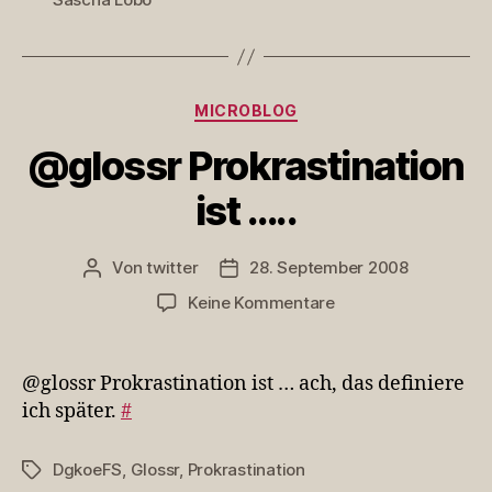
Kategorien
MICROBLOG
@glossr Prokrastination
ist …..
Von
twitter
28. September 2008
Beitragsautor
Veröffentlichungsdatum
zu
Keine Kommentare
@glossr
Prokrastination
ist
@glossr Prokrastination ist … ach, das definiere
…..
ich später.
#
DgkoeFS
,
Glossr
,
Prokrastination
Schlagwörter