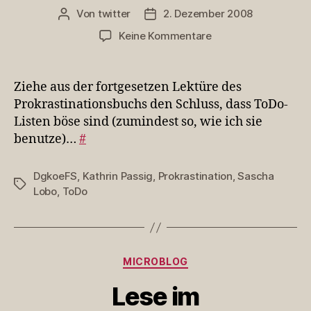
Von
twitter
2. Dezember 2008
Beitragsautor
Veröffentlichungsdatum
zu
Keine Kommentare
Ziehe
aus
der
Ziehe aus der fortgesetzen Lektüre des
fortgesetzen
Prokrastinationsbuchs den Schluss, dass ToDo-
Lek…
Listen böse sind (zumindest so, wie ich sie
benutze)…
#
DgkoeFS
,
Kathrin Passig
,
Prokrastination
,
Sascha
Schlagwörter
Lobo
,
ToDo
Kategorien
MICROBLOG
Lese im