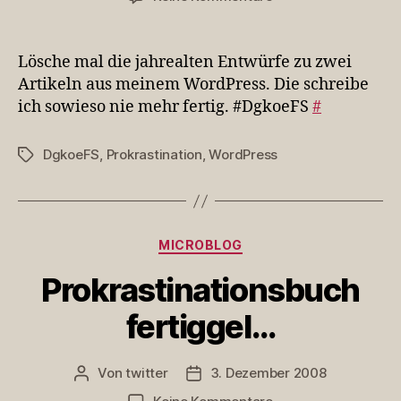
Lösche
mal
die
Lösche mal die jahrealten Entwürfe zu zwei
jahrealten
Artikeln aus meinem WordPress. Die schreibe
Ent…
ich sowieso nie mehr fertig. #DgkoeFS
#
DgkoeFS
,
Prokrastination
,
WordPress
Schlagwörter
Kategorien
MICROBLOG
Prokrastinationsbuch
fertiggel…
Von
twitter
3. Dezember 2008
Beitragsautor
Veröffentlichungsdatum
zu