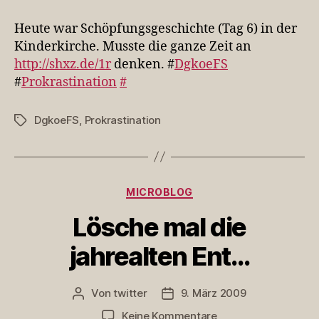
war
Schöpfungsgeschic
Heute war Schöpfungsgeschichte (Tag 6) in der
Kinderkirche. Musste die ganze Zeit an
http://shxz.de/1r
denken. #
DgkoeFS
#
Prokrastination
#
DgkoeFS
,
Prokrastination
Schlagwörter
Kategorien
MICROBLOG
Lösche mal die
jahrealten Ent…
Von
twitter
9. März 2009
Beitragsautor
Veröffentlichungsdatum
zu
Keine Kommentare