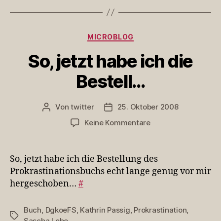
Kategorien
MICROBLOG
So, jetzt habe ich die
Bestell…
Von
twitter
25. Oktober 2008
Beitragsautor
Veröffentlichungsdatum
zu
Keine Kommentare
So,
jetzt
habe
So, jetzt habe ich die Bestellung des
ich
Prokrastinationsbuchs echt lange genug vor mir
die
hergeschoben…
#
Bestell…
Buch
,
DgkoeFS
,
Kathrin Passig
,
Prokrastination
,
Schlagwörter
Sascha Lobo