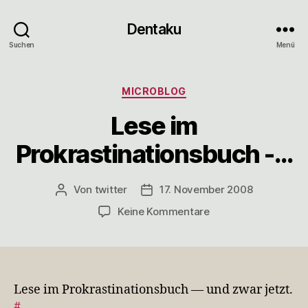
Dentaku
Suchen
Menü
Kategorien
MICROBLOG
Lese im
Prokrastinationsbuch -…
Von
twitter
17. November 2008
Beitragsautor
Veröffentlichungsdatum
zu
Keine Kommentare
Lese
im
Prokrastinationsbuc
-
…
Lese im Prokrastinationsbuch — und zwar jetzt.
#