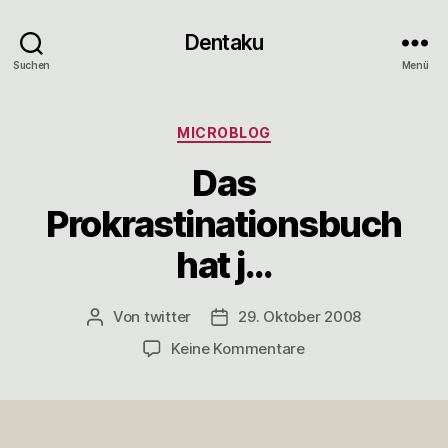
Dentaku
Suchen
Menü
Kategorien
MICROBLOG
Das
Prokrastinationsbuch
hat j…
Von
twitter
29. Oktober 2008
Beitragsautor
Veröffentlichungsdatum
zu
Keine Kommentare
Das
Prokrastinationsbuc
hat
j…