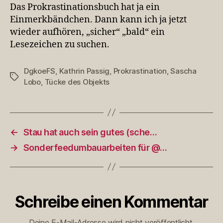
Das Prokrastinationsbuch hat ja ein
Einmerkbändchen. Dann kann ich ja jetzt
wieder aufhören, „sicher“ „bald“ ein
Lesezeichen zu suchen.
DgkoeFS
,
Kathrin Passig
,
Prokrastination
,
Sascha
Schlagwörter
Lobo
,
Tücke des Objekts
←
Stau hat auch sein gutes (sche…
→
Sonderfeedumbauarbeiten für @…
Schreibe einen Kommentar
Deine E-Mail-Adresse wird nicht veröffentlicht.