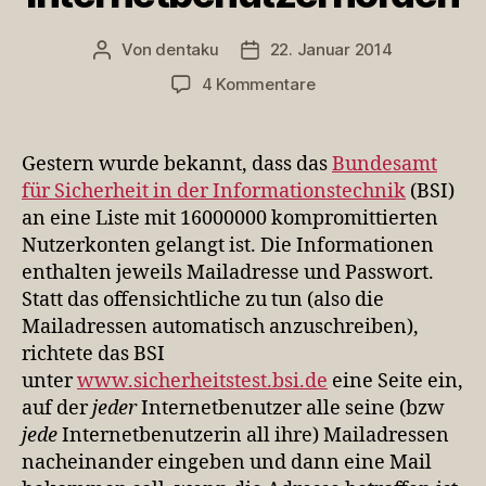
Von
dentaku
22. Januar 2014
Beitragsautor
Veröffentlichungsdatum
zu
4 Kommentare
Lektionen
in
der
Gestern wurde bekannt, dass das
Bundesamt
Lenkung
für Sicherheit in der Informationstechnik
(BSI)
von
an eine Liste mit 16000000 kompromittierten
Internetbenutzerhord
Nutzerkonten gelangt ist. Die Informationen
enthalten jeweils Mailadresse und Passwort.
Statt das offensichtliche zu tun (also die
Mailadressen automatisch anzuschreiben),
richtete das BSI
unter
www.sicherheitstest.bsi.de
eine Seite ein,
auf der
jeder
Internetbenutzer alle seine (bzw
jede
Internetbenutzerin all ihre) Mailadressen
nacheinander eingeben und dann eine Mail