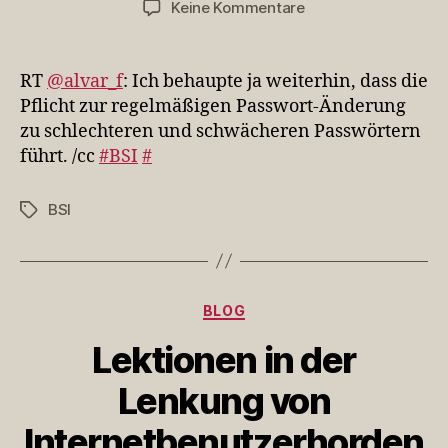
zu
Keine Kommentare
RT
@alvar_f:
Ich
RT
@alvar_f
: Ich behaupte ja weiterhin, dass die
behaupte
Pflicht zur regelmäßigen Passwort-Änderung
ja
zu schlechteren und schwächeren Passwörtern
weiterhin,
führt. /cc
#BSI
#
dass
die
P…
BSI
Schlagwörter
Kategorien
BLOG
Lektionen in der
Lenkung von
Internetbenutzerhorden