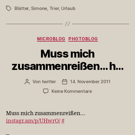
Blätter
,
Simone
,
Trier
,
Urlaub
Schlagwörter
Kategorien
MICROBLOG
PHOTOBLOG
Muss mich
zusammenreißen… h…
Von
twitter
14. November 2011
Beitragsautor
Veröffentlichungsdatum
zu
Keine Kommentare
Muss
mich
zusammenreißen…
Muss mich zusammenreißen…
h…
instagr.am/p/UHwrO/
#