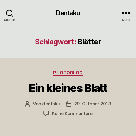
Dentaku
Suchen
Menü
Schlagwort:
Blätter
Kategorien
PHOTOBLOG
Ein kleines Blatt
Von
dentaku
29. Oktober 2013
Beitragsautor
Veröffentlichungsdatum
zu
Keine Kommentare
Ein
kleines
Blatt