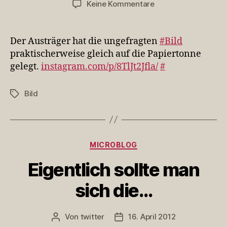
zu
Keine Kommentare
Der
Austräger
hat
Der Austräger hat die ungefragten
#Bild
die
praktischerweise gleich auf die Papiertonne
ungefragten
gelegt.
instagram.com/p/8TlJt2Jfla/
#
#Bild
praktische…
Bild
Schlagwörter
Kategorien
MICROBLOG
Eigentlich sollte man
sich die…
Von
twitter
16. April 2012
Beitragsautor
Veröffentlichungsdatum