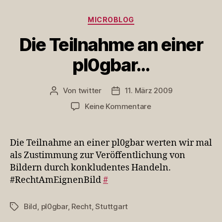
Kategorien
MICROBLOG
Die Teilnahme an einer
pl0gbar…
Von
twitter
11. März 2009
Beitragsautor
Veröffentlichungsdatum
zu
Keine Kommentare
Die
Teilnahme
an
Die Teilnahme an einer pl0gbar werten wir mal
einer
als Zustimmung zur Veröffentlichung von
pl0gbar…
Bildern durch konkludentes Handeln.
#RechtAmEignenBild
#
Bild
,
pl0gbar
,
Recht
,
Stuttgart
Schlagwörter