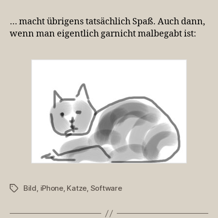
„Brushes“
rumspielen…
… macht übrigens tatsächlich Spaß. Auch dann,
wenn man eigentlich garnicht malbegabt ist:
Bild
,
iPhone
,
Katze
,
Software
Schlagwörter