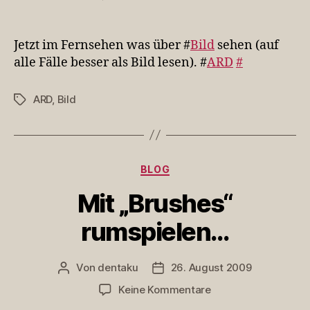
Jetzt
im
Fernsehen
Jetzt im Fernsehen was über #
Bild
sehen (auf
was
alle Fälle besser als Bild lesen). #
ARD
#
über
#…
ARD
,
Bild
Schlagwörter
Kategorien
BLOG
Mit „Brushes“
rumspielen…
Von
dentaku
26. August 2009
Beitragsautor
Veröffentlichungsdatum
zu
Keine Kommentare
Mit