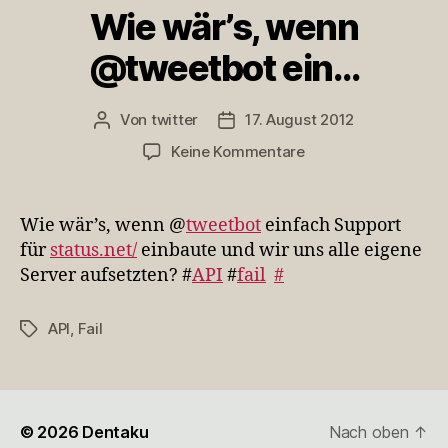
Wie wär’s, wenn
@tweetbot ein…
Von
twitter
17. August 2012
Beitragsautor
Veröffentlichungsdatum
zu
Keine Kommentare
Wie
wär’s,
wenn
Wie wär’s, wenn @
tweetbot
einfach Support
@tweetbot
für
status.net/
einbaute und wir uns alle eigene
ein…
Server aufsetzten? #
API
#
fail
#
API
,
Fail
Schlagwörter
© 2026
Dentaku
Nach oben
↑