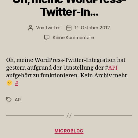
Twitter-In…
Von
twitter
11. Oktober 2012
Beitragsautor
Veröffentlichungsdatum
zu
Keine Kommentare
Oh,
meine
WordPress-
Oh, meine WordPress-Twitter-Integration hat
Twitter-
gestern aufgrund der Umstellung der #
API
In…
aufgehört zu funktionieren. Kein Archiv mehr
#
API
Schlagwörter
Kategorien
MICROBLOG