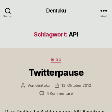
Dentaku
Suchen
Menü
Schlagwort:
API
Kategorien
BLOG
Twitterpause
Von
dentaku
12. Oktober 2012
Beitragsautor
Veröffentlichungsdatum
zu
4 Kommentare
Twitterpause
Dass Twitter die Richtlinien zur API-Benutzung