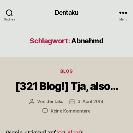
Dentaku
Suchen
Menü
Schlagwort:
Abnehmd
Kategorien
BLOG
[321 Blog!] Tja, also…
Von
dentaku
3. April 2014
Beitragsautor
Veröffentlichungsdatum
zu
Keine Kommentare
[321
Blog!]
Tja,
(Kopie, Original auf
321 Blog!
):